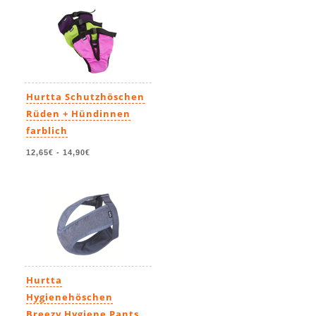
Hurtta Schutzhöschen
Rüden + Hündinnen
farblich
12,65€
-
14,90€
Hurtta
Hygienehöschen
Breezy Hygiene Pants