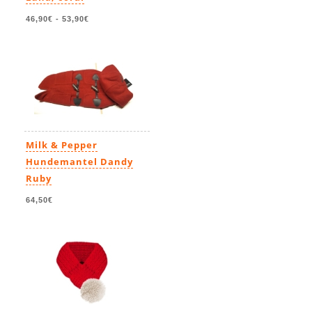
46,90€
-
53,90€
Milk & Pepper
Hundemantel Dandy
Ruby
64,50€