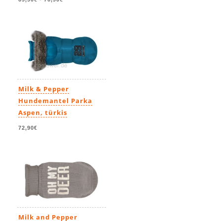
Milk & Pepper
Hundemantel Parka
Aspen, türkis
72,90€
Milk and Pepper