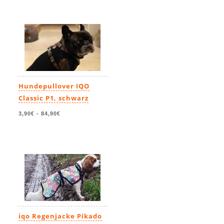
Hundepullover IQO
Classic P1, schwarz
3,90€
-
84,90€
iqo Regenjacke Pikado