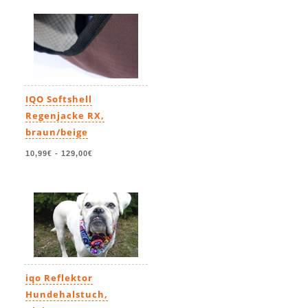
IQO Softshell
Regenjacke RX,
braun/beige
10,99€
-
129,00€
iqo Reflektor
Hundehalstuch,