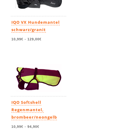
IQO VX Hundemantel
schwarz/granit
10,99€
-
129,00€
IQO Softshell
Regenmantel,
brombeer/neongelb
10,99€
-
94,90€