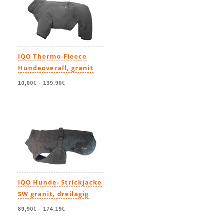
IQO Thermo-Fleece
Hundeoverall, granit
10,00€
-
139,90€
IQO Hunde- Strickjacke
SW granit, dreilagig
89,90€
-
174,19€