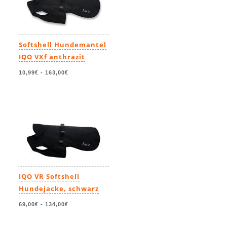
Softshell Hundemantel
IQO VXf anthrazit
10,99€
-
163,00€
IQO VR Softshell
Hundejacke, schwarz
69,00€
-
134,00€