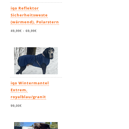
iqo Reflektor
Sicherheitsweste
(wärmend), Polarstern
49,99€
-
69,99€
iqo Wintermantel
Extrem,
royalblau/granit
99,00€