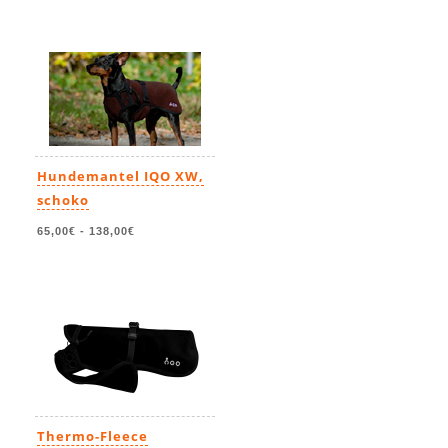
Hundemantel IQO XW,
schoko
65,00€
-
138,00€
Thermo-Fleece