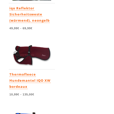
iqo Reflektor
Sicherheitsweste
(wärmend), neongelb
49,99€
-
69,99€
Thermofleece
Hundemantel IQO XW
bordeaux
10,99€
-
135,00€