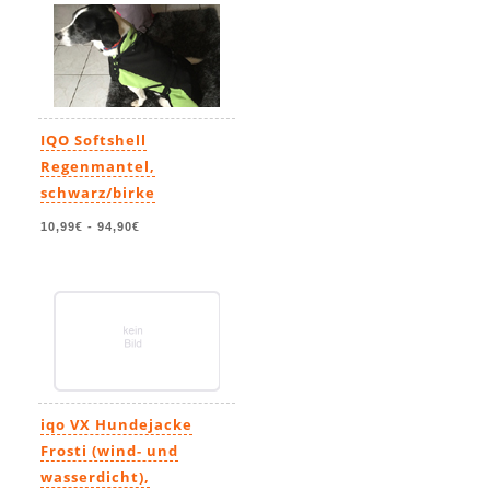
IQO Softshell
Regenmantel,
schwarz/birke
10,99€
-
94,90€
iqo VX Hundejacke
Frosti (wind- und
wasserdicht),