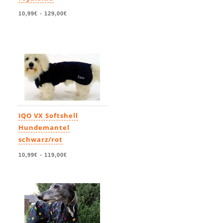
10,99€
-
129,00€
IQO VX Softshell
Hundemantel
schwarz/rot
10,99€
-
119,00€