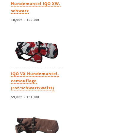
Hundemantel IQO XW,
schwarz
10,99€
-
122,00€
IQO VX Hundemantel,
camouflage
(rot/schwarz/weiss)
59,00€
-
131,00€