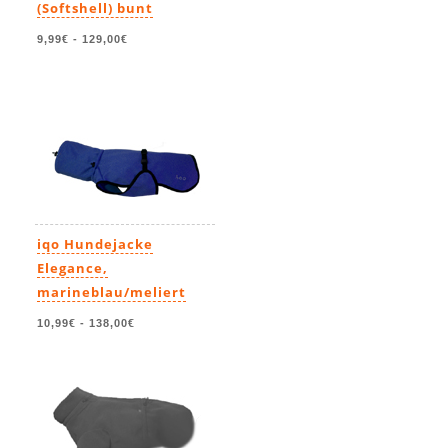
(Softshell) bunt
9,99€
-
129,00€
iqo Hundejacke
Elegance,
marineblau/meliert
10,99€
-
138,00€