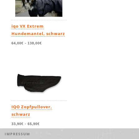
iqo VX Extrem
Hundemantel, schwarz
64,00€
-
138,00€
IQO Zopfpullover,
schwarz
33,90€
-
65,90€
IMPRESSUM