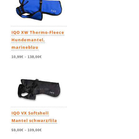
IQO XW Thermo-Fleece
Hundemantel,
marineblau
10,99€
-
138,00€
IQO VX Softshell
Mantel schwarz/lila
59,00€
-
109,00€