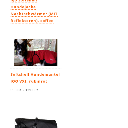
iqo Softshell
Hundejacke
Nachtschwärmer (MIT
Reflektoren), coffee
10,99€
-
131,00€
Softshell Hundemantel
IQO VXf, rubinrot
59,00€
-
129,00€