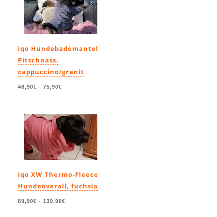
iqo Hundebademantel
Pitschnass,
cappuccino/granit
46,90€
-
75,90€
iqo XW Thermo-Fleece
Hundeoverall, fuchsia
89,90€
-
139,90€