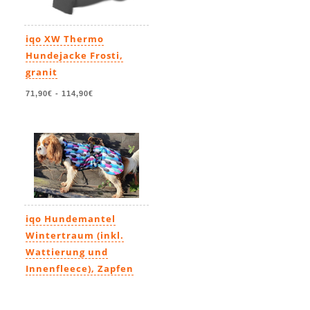
iqo XW Thermo
Hundejacke Frosti,
granit
71,90€
-
114,90€
iqo Hundemantel
Wintertraum (inkl.
Wattierung und
Innenfleece), Zapfen
79,90€
-
123,90€