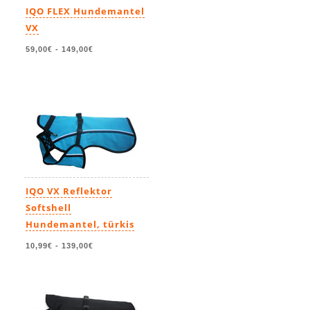
IQO FLEX Hundemantel
VX
59,00€
-
149,00€
IQO VX Reflektor
Softshell
Hundemantel, türkis
10,99€
-
139,00€