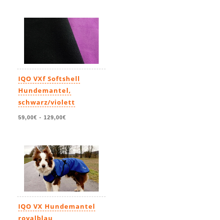
IQO VXf Softshell
Hundemantel,
schwarz/violett
59,00€
-
129,00€
IQO VX Hundemantel
royalblau