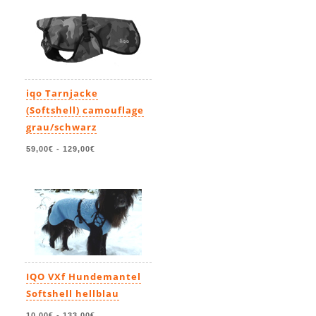
iqo Tarnjacke
(Softshell) camouflage
grau/schwarz
59,00€
-
129,00€
IQO VXf Hundemantel
Softshell hellblau
10,00€
-
133,00€