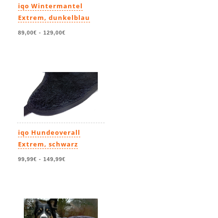
iqo Wintermantel
Extrem, dunkelblau
89,00€
-
129,00€
iqo Hundeoverall
Extrem, schwarz
99,99€
-
149,99€