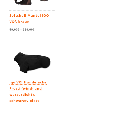
Softshell Mantel IQO
VXf, braun
59,00€
-
129,00€
iqo VXf Hundejacke
Frosti (wind- und
wasserdicht),
schwarz/violett
71,90€
-
131,90€