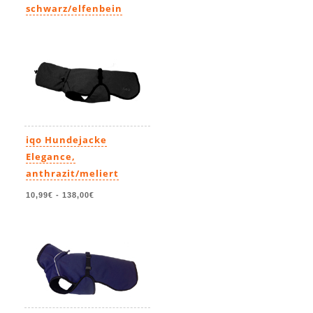
schwarz/elfenbein
75,90€
-
121,90€
iqo Hundejacke
Elegance,
anthrazit/meliert
10,99€
-
138,00€