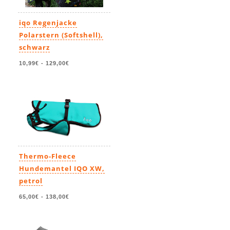
iqo Regenjacke
Polarstern (Softshell),
schwarz
10,99€
-
129,00€
Thermo-Fleece
Hundemantel IQO XW,
petrol
65,00€
-
138,00€