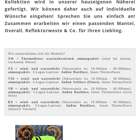
Kollektion wird in unserer hauseigenen Näherei
gefertigt. Wir können daher auch auf individuelle
Wünsche eingehen! Sprechen Sie uns einfach an!
Zusammen erarbeiten wir einen passenden Mantel,
Overall, Reflektorweste & Co. für Ihren Liebling.
Wie unterscheiden sich die Modelle?
XW = Thermofleece: wasserabweisend, atmungsaktiv
(ideal bei kaltem,
trockenem Wetter)
VX = wind- und wasserdicht
(Wassersäule zw. 10.000mm - 40.000mm),
atmungsaktiv
. 3-Lagen-Laminat:
Außen Hardface
, Innen Thermofleece
VXf = wind- und wasserdicht
(Wassersäule zw. 10.000mm - 40.000mm),
atmungsaktiv
. 3-Lagen-Laminat:
Außen Softface (Fleece)
, Innen Thermofleece
VR = wind- und wasserdicht
(Wassersäule zw. 10.000mm - 40.000mm),
atmungsaktiv
. 3-Lagen-Laminat:
Außen Hardface
, Innen Thermofleece (extra
dünn)
RX = wind- und wasserdicht
(Wassersäule zw. 10.000mm - 40.000mm),
atmungsaktiv
. 3-Lagen-Laminat:
Außen Hardface
, Innen Thermofleece
(dünnste Variante)