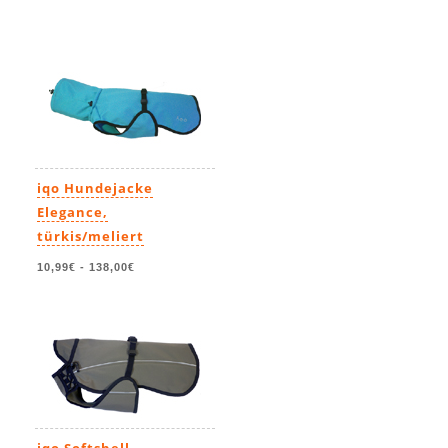
iqo Hundejacke
Elegance,
türkis/meliert
10,99€
-
138,00€