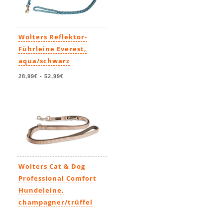
Wolters Reflektor-
Führleine Everest,
aqua/schwarz
28,99€
-
52,99€
Wolters Cat & Dog
Professional Comfort
Hundeleine,
champagner/trüffel
22,99€
-
43,99€