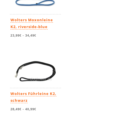
Wolters Moxonleine
K2, riverside-blue
23,99€
-
34,49€
Wolters Führleine K2,
schwarz
28,49€
-
40,99€