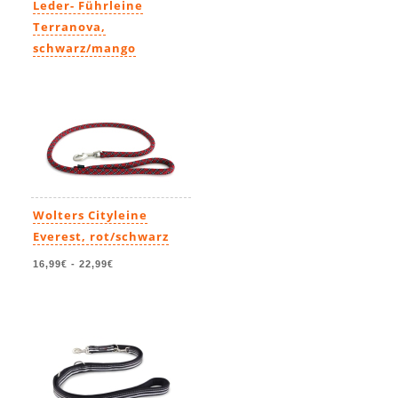
Leder- Führleine
Terranova,
schwarz/mango
33,90€
-
52,90€
Wolters Cityleine
Everest, rot/schwarz
16,99€
-
22,99€