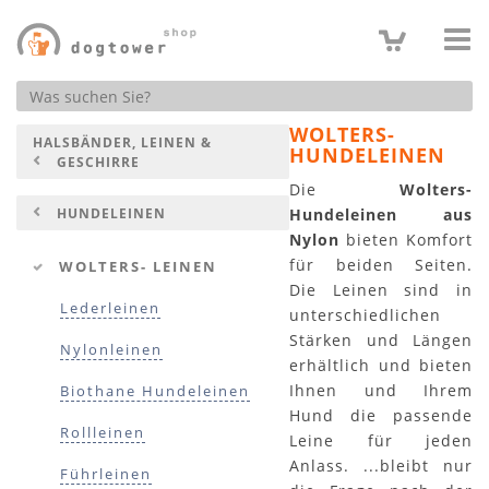
Produktsuche
WOLTERS-
HALSBÄNDER, LEINEN &
HUNDELEINEN
GESCHIRRE
Die
Wolters-
HUNDELEINEN
Hundeleinen aus
Nylon
bieten Komfort
für beiden Seiten.
WOLTERS- LEINEN
Die Leinen sind in
Lederleinen
unterschiedlichen
Stärken und Längen
Nylonleinen
erhältlich und bieten
Ihnen und Ihrem
Biothane Hundeleinen
Hund die passende
Rollleinen
Leine für jeden
Anlass. ...bleibt nur
Führleinen