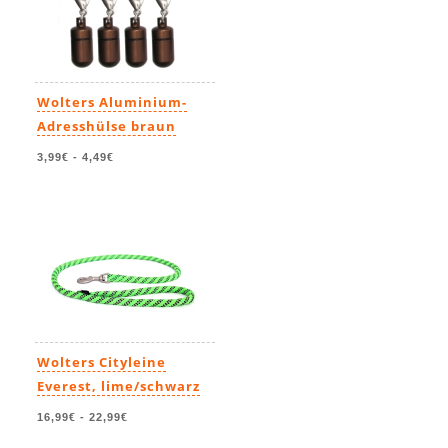
Wolters Aluminium-
Adresshülse braun
3,99€
-
4,49€
Wolters Cityleine
Everest, lime/schwarz
16,99€
-
22,99€