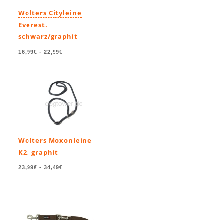
Wolters Cityleine
Everest,
schwarz/graphit
16,99€
-
22,99€
Wolters Moxonleine
K2, graphit
23,99€
-
34,49€