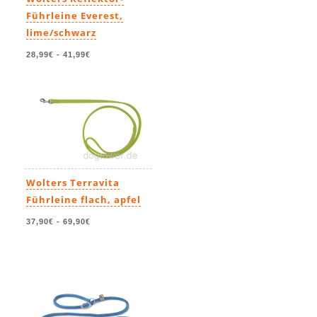
Führleine Everest,
lime/schwarz
28,99€
-
41,99€
Wolters Terravita
Führleine flach, apfel
37,90€
-
69,90€