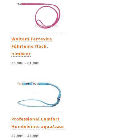
Wolters Terravita
Führleine flach,
himbeer
33,90€
-
61,90€
Professional Comfort
Hundeleine, aqua/azur
22,99€
-
43,99€