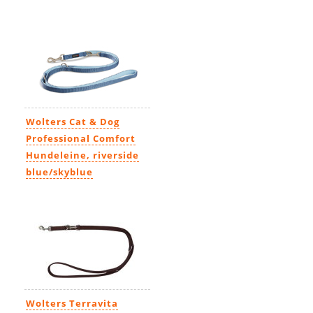
Wolters Cat & Dog
Professional Comfort
Hundeleine, riverside
blue/skyblue
29,99€
-
43,99€
Wolters Terravita