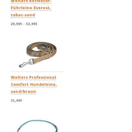
Wolters Reflektor-
Führleine Everest,
tabac-sand
28,99€
-
52,99€
Wolters Professional
Comfort Hundeleine,
sand/braun
31,49€