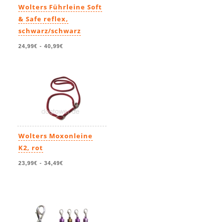
Wolters Führleine Soft
& Safe reflex,
schwarz/schwarz
24,99€
-
40,99€
Wolters Moxonleine
K2, rot
23,99€
-
34,49€