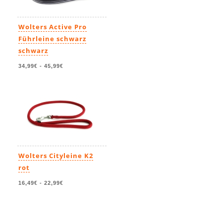
Wolters Active Pro
Führleine schwarz
schwarz
34,99€
-
45,99€
Wolters Cityleine K2
rot
16,49€
-
22,99€