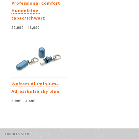
Professional Comfort
Hundeleine,
tabac/schwarz
22,99€
-
43,99€
Wolters Aluminium-
Adresshülse sky blue
3,99€
-
4,49€
IMPRESSUM