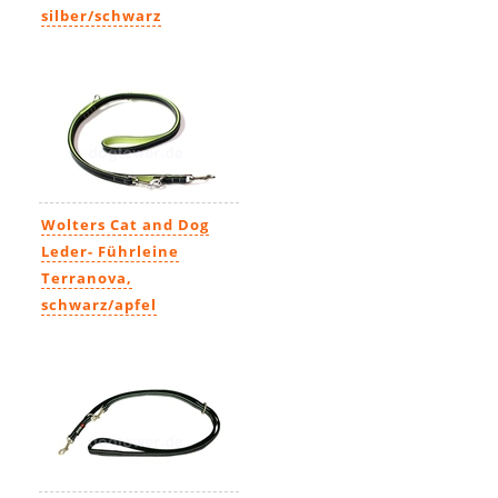
silber/schwarz
22,99€
-
43,99€
Wolters Cat and Dog
Leder- Führleine
Terranova,
schwarz/apfel
33,90€
-
61,90€