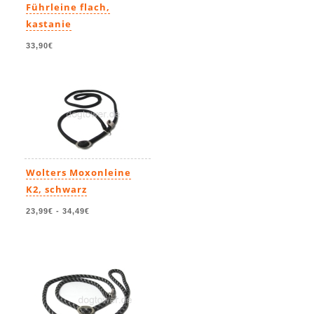
Führleine flach,
kastanie
33,90€
Wolters Moxonleine
K2, schwarz
23,99€
-
34,49€