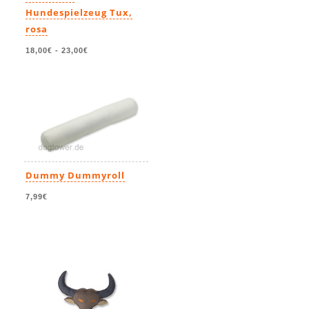
Hundespielzeug Tux,
rosa
18,00€
-
23,00€
Dummy Dummyroll
7,99€