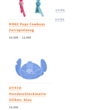
Hundespielzeug
Spielzeug für kleine Hunde
Spielzeug für große Hunde
ROGZ Pupz Cowboys
Outdoorspielzeug
Zerrspielzeug
Wasserspielzeug
10,99€
-
12,99€
STITCH
Hundeschleckmatte
Silikon, blau
15,90€