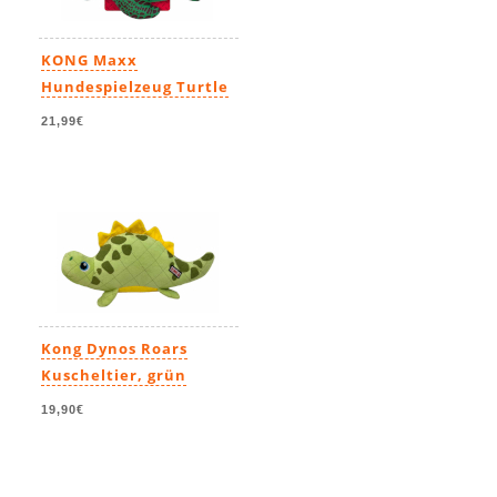
KONG Maxx
Hundespielzeug Turtle
21,99€
Kong Dynos Roars
Kuscheltier, grün
19,90€