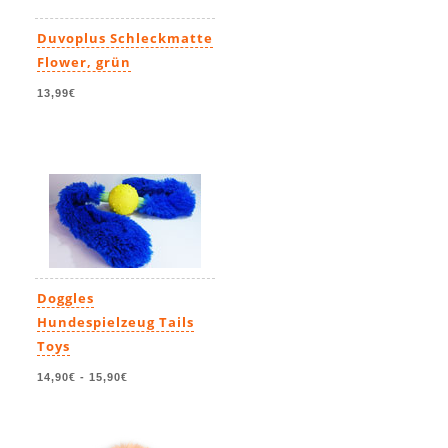
Duvoplus Schleckmatte
Flower, grün
13,99€
Doggles
Hundespielzeug Tails
Toys
14,90€
-
15,90€