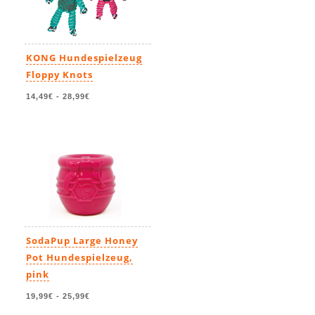
KONG Hundespielzeug
Floppy Knots
14,49€
-
28,99€
SodaPup Large Honey
Pot Hundespielzeug,
pink
19,99€
-
25,99€