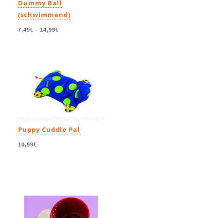
Dummy Ball
(schwimmend)
7,49€
-
14,99€
Puppy Cuddle Pal
10,99€