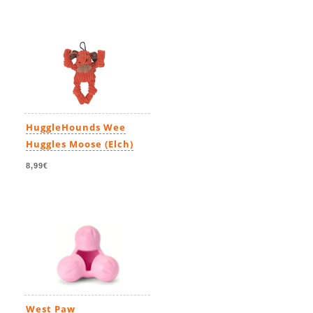
HuggleHounds Wee
Huggles Moose (Elch)
8,99€
West Paw