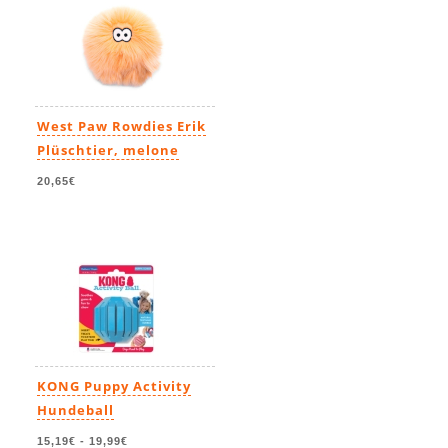
West Paw Rowdies Erik
Plüschtier, melone
20,65€
KONG Puppy Activity
Hundeball
15,19€
-
19,99€