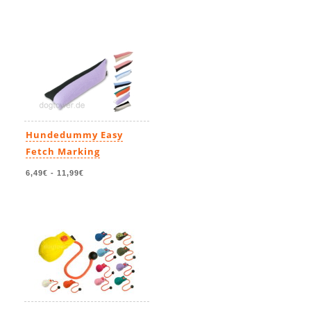
Hundedummy Easy
Fetch Marking
6,49€
-
11,99€