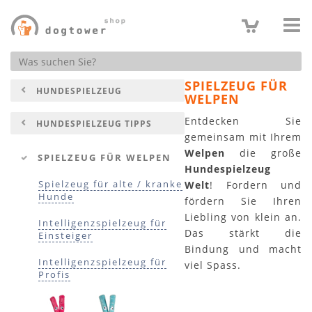
Produktsuche
SPIELZEUG FÜR
HUNDESPIELZEUG
WELPEN
Entdecken Sie
HUNDESPIELZEUG TIPPS
gemeinsam mit Ihrem
Welpen
die große
SPIELZEUG FÜR WELPEN
Hundespielzeug
Spielzeug für alte / kranke
Welt
! Fordern und
Hunde
fördern Sie Ihren
Liebling von klein an.
Intelligenzspielzeug für
Das stärkt die
Einsteiger
Bindung und macht
Intelligenzspielzeug für
viel Spass.
Profis
Extra robustes