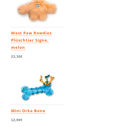
West Paw Rowdies
Plüschtier Signe,
melon
23,30€
Mini Orka Bone
12,90€