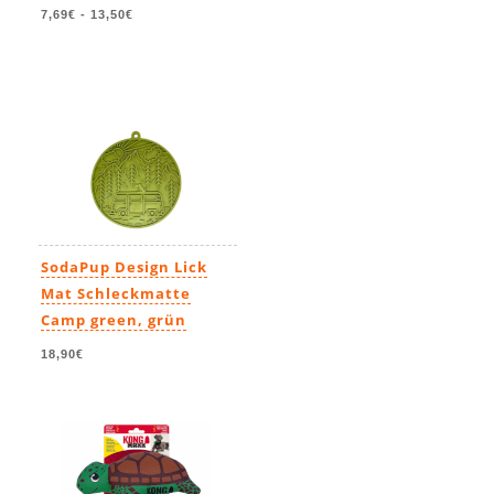
7,69€
-
13,50€
SodaPup Design Lick
Mat Schleckmatte
Camp green, grün
18,90€