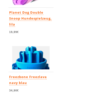
Planet Dog Double
Snoop Hundespielzeug,
lila
19,99€
Freezbone Freezlava
navy blau
34,90€