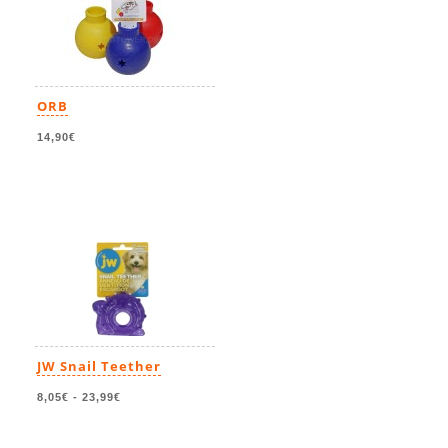
ORB
14,90€
JW Snail Teether
8,05€
-
23,99€