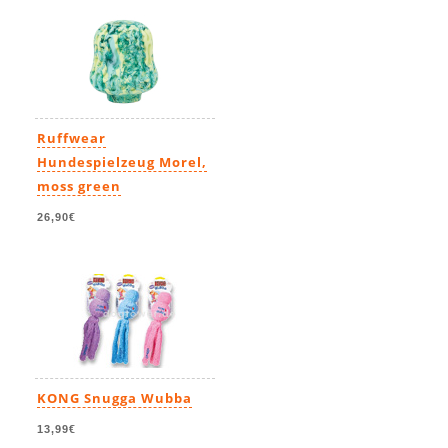
Ruffwear
Hundespielzeug Morel,
moss green
26,90€
KONG Snugga Wubba
13,99€