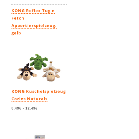
KONG Reflex Tug n
Fetch
Apportierspielzeug,
gelb
19,99€
KONG Kuschelspielzeug
Cozies Naturals
8,49€
-
12,49€