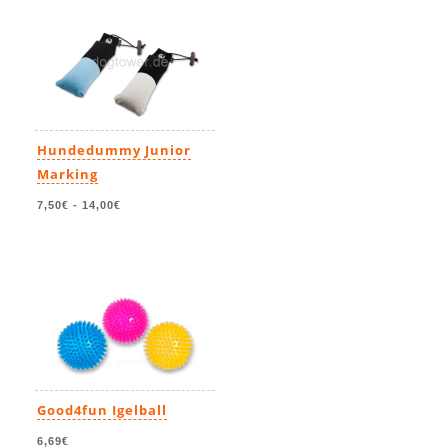
Hundedummy Junior
Marking
7,50€
-
14,00€
Good4fun Igelball
6,69€