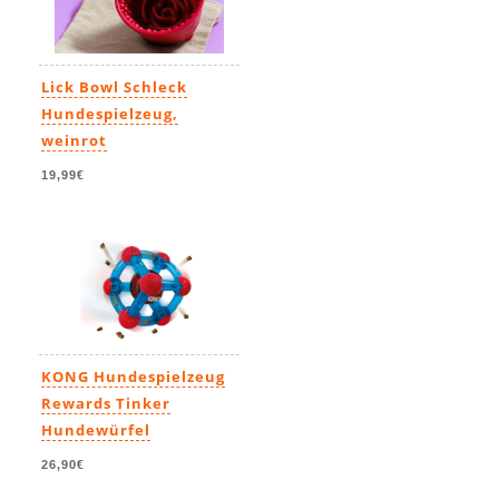
Lick Bowl Schleck
Hundespielzeug,
weinrot
19,99€
KONG Hundespielzeug
Rewards Tinker
Hundewürfel
26,90€