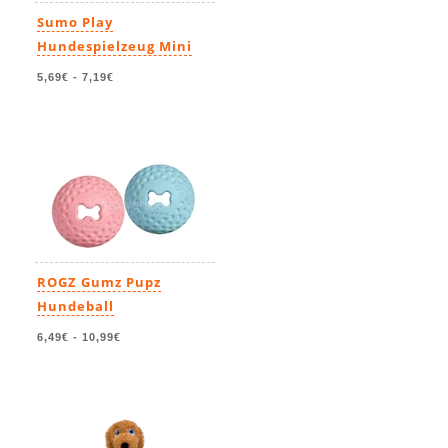
Sumo Play
Hundespielzeug Mini
5,69€
-
7,19€
ROGZ Gumz Pupz
Hundeball
6,49€
-
10,99€