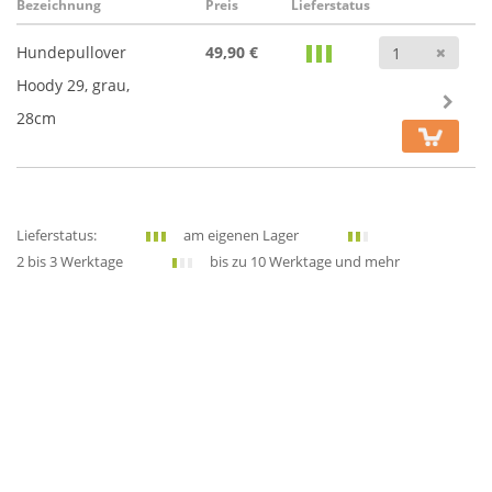
Bezeichnung
Preis
Lieferstatus
Anz
Hundepullover
49,90 €
Hoody 29, grau,
28cm
Lieferstatus:
am eigenen Lager
2 bis 3 Werktage
bis zu 10 Werktage und mehr