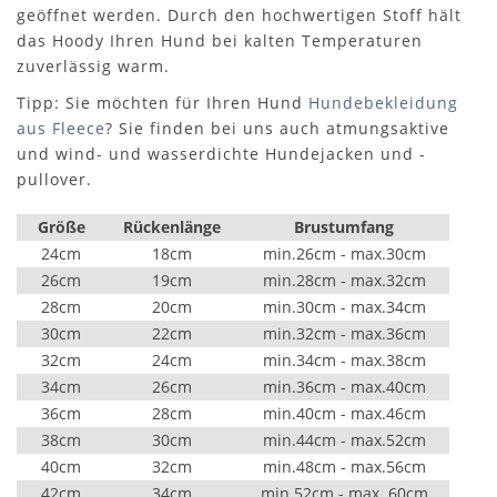
geöffnet werden. Durch den hochwertigen Stoff hält
das Hoody Ihren Hund bei kalten Temperaturen
zuverlässig warm.
Tipp: Sie möchten für Ihren Hund
Hundebekleidung
aus Fleece
? Sie finden bei uns auch atmungsaktive
und wind- und wasserdichte Hundejacken und -
pullover.
Größe
Rückenlänge
Brustumfang
24cm
18cm
min.26cm - max.30cm
26cm
19cm
min.28cm - max.32cm
28cm
20cm
min.30cm - max.34cm
30cm
22cm
min.32cm - max.36cm
32cm
24cm
min.34cm - max.38cm
34cm
26cm
min.36cm - max.40cm
36cm
28cm
min.40cm - max.46cm
38cm
30cm
min.44cm - max.52cm
40cm
32cm
min.48cm - max.56cm
42cm
34cm
min.52cm - max. 60cm