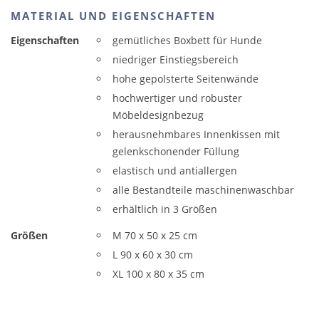
MATERIAL UND EIGENSCHAFTEN
Eigenschaften
gemütliches Boxbett für Hunde
niedriger Einstiegsbereich
hohe gepolsterte Seitenwände
hochwertiger und robuster
Möbeldesignbezug
herausnehmbares Innenkissen mit
gelenkschonender Füllung
elastisch und antiallergen
alle Bestandteile maschinenwaschbar
erhältlich in 3 Größen
Größen
M 70 x 50 x 25 cm
L 90 x 60 x 30 cm
XL 100 x 80 x 35 cm