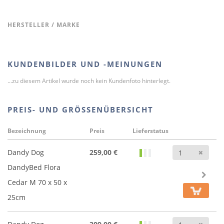
HERSTELLER / MARKE
KUNDENBILDER UND -MEINUNGEN
...zu diesem Artikel wurde noch kein Kundenfoto hinterlegt.
PREIS- UND GRÖSSENÜBERSICHT
Bezeichnung
Preis
Lieferstatus
Anz
Dandy Dog
259,00 €
DandyBed Flora
Cedar M 70 x 50 x
25cm
Anz