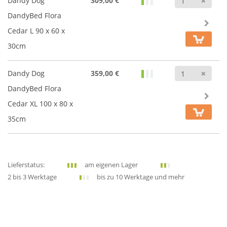
Dandy Dog
309,00 €
DandyBed Flora
Cedar L 90 x 60 x
30cm
Anz
Dandy Dog
359,00 €
DandyBed Flora
Cedar XL 100 x 80 x
35cm
Lieferstatus:
am eigenen Lager
2 bis 3 Werktage
bis zu 10 Werktage und mehr