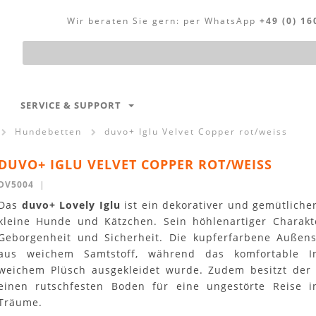
Wir beraten Sie gern:
per WhatsApp
+49 (0) 16
Produktsuche
SERVICE & SUPPORT
Hundebetten
duvo+ Iglu Velvet Copper rot/weiss
DUVO+ IGLU VELVET COPPER ROT/WEISS
DV5004
|
Das
duvo+ Lovely Iglu
ist ein dekorativer und gemütliche
kleine Hunde und Kätzchen. Sein höhlenartiger Charakte
Geborgenheit und Sicherheit. Die kupferfarbene Außens
aus weichem Samtstoff, während das komfortable In
weichem Plüsch ausgekleidet wurde. Zudem besitzt der 
einen rutschfesten Boden für eine ungestörte Reise 
Träume.