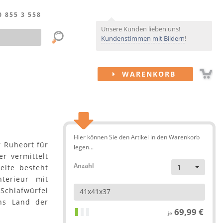
0 855 3 558
Unsere Kunden lieben uns!
Kundenstimmen mit Bildern
!
WARENKORB
Hier können Sie den Artikel in den Warenkorb
r Ruheort für
legen...
r vermittelt
Anzahl
1
eite besteht
terieur mit
Schlafwürfel
41x41x37
ins Land der
69,99 €
je