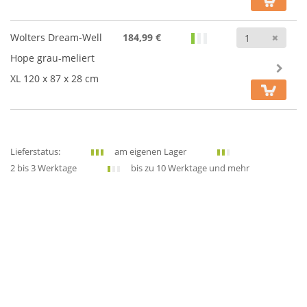
Anz
Wolters Dream-Well
184,99 €
Hope grau-meliert
XL 120 x 87 x 28 cm
Lieferstatus:
am eigenen Lager
2 bis 3 Werktage
bis zu 10 Werktage und mehr