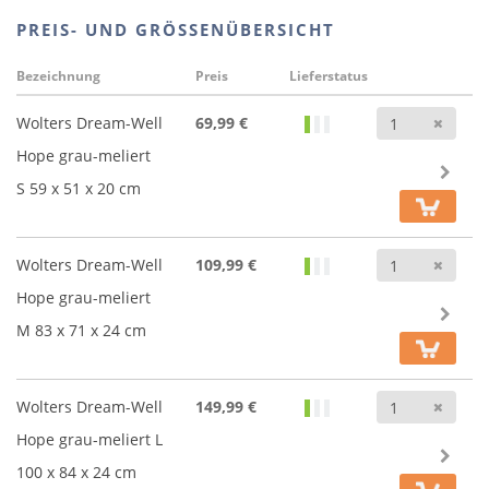
PREIS- UND GRÖSSENÜBERSICHT
Bezeichnung
Preis
Lieferstatus
Anz
Wolters Dream-Well
69,99 €
Hope grau-meliert
S 59 x 51 x 20 cm
Anz
Wolters Dream-Well
109,99 €
Hope grau-meliert
M 83 x 71 x 24 cm
Anz
Wolters Dream-Well
149,99 €
Hope grau-meliert L
100 x 84 x 24 cm