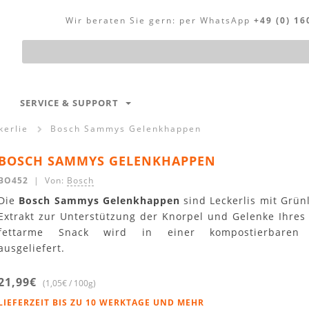
Wir beraten Sie gern:
per WhatsApp
+49 (0) 16
Produktsuche
SERVICE & SUPPORT
kerlie
Bosch Sammys Gelenkhappen
BOSCH SAMMYS GELENKHAPPEN
BO452
| Von:
Bosch
Die
Bosch Sammys Gelenkhappen
sind Leckerlis mit Grün
Extrakt zur Unterstützung der Knorpel und Gelenke Ihres
fettarme Snack wird in einer kompostierbaren 
ausgeliefert.
21,99€
(1,05€ / 100g)
LIEFERZEIT BIS ZU 10 WERKTAGE UND MEHR