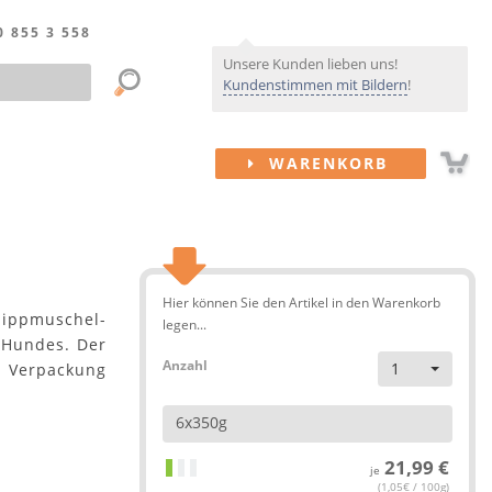
0 855 3 558
Unsere Kunden lieben uns!
Kundenstimmen mit Bildern
!
WARENKORB
Hier können Sie den Artikel in den Warenkorb
lippmuschel-
legen...
 Hundes. Der
Anzahl
1
Verpackung
6x350g
21,99 €
je
(1,05€ / 100g)