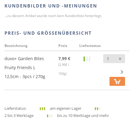
KUNDENBILDER UND -MEINUNGEN
...zu diesem Artikel wurde noch kein Kundenfoto hinterlegt.
PREIS- UND GRÖSSENÜBERSICHT
Bezeichnung
Preis
Lieferstatus
Anz
duvo+ Garden Bites
7,99 €
(2,96€ /
Fruity Friends L
100g)
12,5cm - 3pcs / 270g
Lieferstatus:
am eigenen Lager
2 bis 3 Werktage
bis zu 10 Werktage und mehr