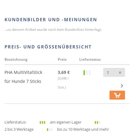
KUNDENBILDER UND -MEINUNGEN
...zu diesem Artikel wurde noch kein Kundenfoto hinterlegt.
PREIS- UND GRÖSSENÜBERSICHT
Bezeichnung
Preis
Lieferstatus
Anz
PHA MultiVitalStick
3,69 €
(3,69€ /
für Hunde 7 Sticks
Stck.)
Lieferstatus:
am eigenen Lager
2 bis 3 Werktage
bis zu 10 Werktage und mehr