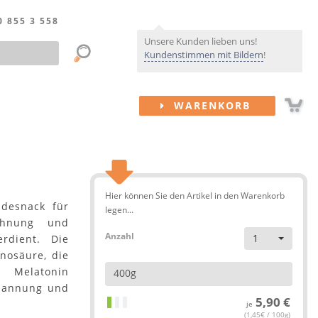
0 855 3 558
Unsere Kunden lieben uns!
Kundenstimmen mit Bildern
!
WARENKORB
Hier können Sie den Artikel in den Warenkorb
ndesnack für
legen...
ohnung und
Anzahl
1
rdient. Die
nosäure, die
 Melatonin
400g
spannung und
5,90 €
je
(1,45€ / 100g)