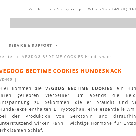
Wir beraten Sie gern:
per WhatsApp
+49 (0) 16
Produktsuche
SERVICE & SUPPORT
kerlie
VEGDOG BEDTIME COOKIES Hundesnack
VEGDOG BEDTIME COOKIES HUNDESNACK
VD400
|
Hier kommen die
VEGDOG BEDTIME COOKIES
, ein Hu
Ihren geliebten Vierbeiner, um abends die Bel
Entspannung zu bekommen, die er braucht und ve
Hundekekse enthalten L-Tryptophan, eine essentielle Ami
bei der Produktion von Serotonin und daraufhin
unterstützend wirken kann - wichtige Hormone für Ent
erholsamen Schlaf.