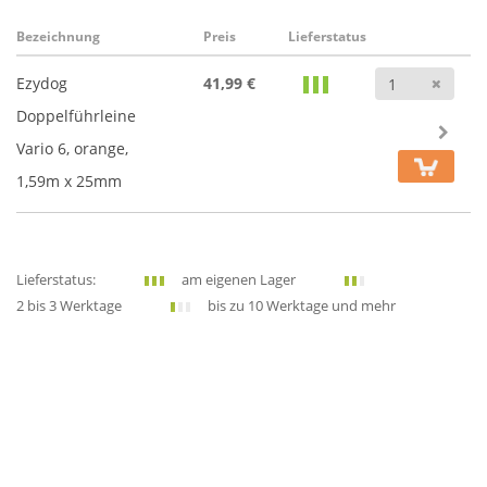
Bezeichnung
Preis
Lieferstatus
Anz
Ezydog
41,99 €
Doppelführleine
Vario 6, orange,
1,59m x 25mm
Lieferstatus:
am eigenen Lager
2 bis 3 Werktage
bis zu 10 Werktage und mehr