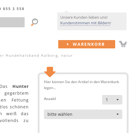
0 855 3 558
Unsere Kunden lieben uns!
Kundenstimmen mit Bildern
!
WARENKORB
er Hundehalsband Aalborg, natur
Hier können Sie den Artikel in den Warenkorb
! Das
Hunter
legen...
h gegerbtem
Anzahl
1
hen Fettung
itlos schönen
Artikel
en weiß das
bitte wählen
vollends zu