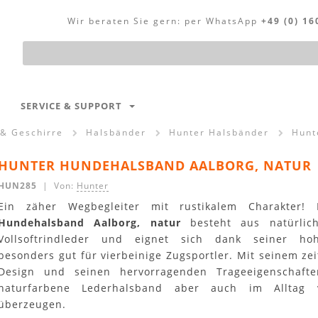
Wir beraten Sie gern:
per WhatsApp
+49 (0) 16
Produktsuche
SERVICE & SUPPORT
 & Geschirre
Halsbänder
Hunter Halsbänder
Hunt
HUNTER HUNDEHALSBAND AALBORG, NATUR
HUN285
| Von:
Hunter
Ein zäher Wegbegleiter mit rustikalem Charakter
Hundehalsband Aalborg, natur
besteht aus natürlic
Vollsoftrindleder und eignet sich dank seiner ho
besonders gut für vierbeinige Zugsportler. Mit seinem ze
Design und seinen hervorragenden Trageeigenschaft
naturfarbene Lederhalsband aber auch im Alltag 
überzeugen.