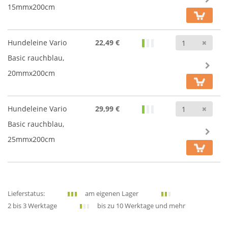
15mmx200cm
Anz
Hundeleine Vario
22,49 €
Basic rauchblau,
20mmx200cm
Anz
Hundeleine Vario
29,99 €
Basic rauchblau,
25mmx200cm
Lieferstatus:
am eigenen Lager
2 bis 3 Werktage
bis zu 10 Werktage und mehr