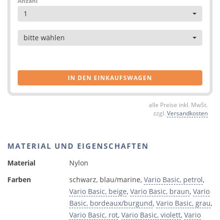
Anzahl
1
Artikel
bitte wählen
IN DEN EINKAUFSWAGEN
alle Preise inkl. MwSt.
zzgl.
Versandkosten
MATERIAL UND EIGENSCHAFTEN
Material
Nylon
Farben
schwarz, blau/marine,
Vario Basic, petrol
,
Vario Basic, beige
,
Vario Basic, braun
,
Vario
Basic, bordeaux/burgund
,
Vario Basic, grau
,
Vario Basic, rot
,
Vario Basic, violett
,
Vario