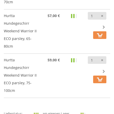
70cm
Anz
Hurtta
57,00 €
Hundegeschirr
Weekend Warrior II
ECO parsley, 65-
80cm
Anz
Hurtta
59,00 €
Hundegeschirr
Weekend Warrior II
ECO parsley, 75-
100cm
Lieferstatus:
am eigenen Lager