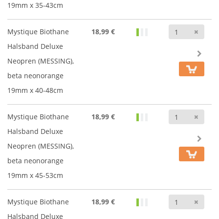
19mm x 35-43cm
Anz
Mystique Biothane
18,99 €
Halsband Deluxe
Neopren (MESSING),
beta neonorange
19mm x 40-48cm
Anz
Mystique Biothane
18,99 €
Halsband Deluxe
Neopren (MESSING),
beta neonorange
19mm x 45-53cm
Anz
Mystique Biothane
18,99 €
Halsband Deluxe