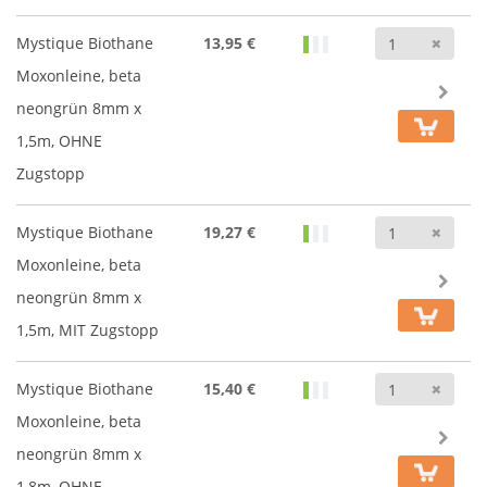
Anz
Mystique Biothane
13,95 €
Moxonleine, beta
neongrün 8mm x
1,5m, OHNE
Zugstopp
Anz
Mystique Biothane
19,27 €
Moxonleine, beta
neongrün 8mm x
1,5m, MIT Zugstopp
Anz
Mystique Biothane
15,40 €
Moxonleine, beta
neongrün 8mm x
1,8m, OHNE