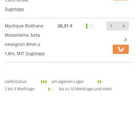
Zugstopp
Anz
Mystique Biothane
20,31 €
Moxonleine, beta
neongrün 8mm x
1,8m, MIT Zugstopp
Lieferstatus:
am eigenen Lager
2 bis 3 Werktage
bis zu 10 Werktage und mehr