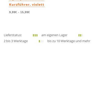
Kurzführer, violett
9,99€
-
15,99€
Lieferstatus:
am eigenen Lager
2 bis 3 Werktage
bis zu 10 Werktage und mehr