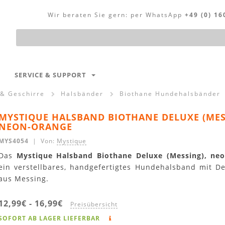
Wir beraten Sie gern:
per WhatsApp
+49 (0) 16
Produktsuche
SERVICE & SUPPORT
 & Geschirre
Halsbänder
Biothane Hundehalsbänder
MYSTIQUE HALSBAND BIOTHANE DELUXE (MES
NEON-ORANGE
MYS4054
| Von:
Mystique
Das
Mystique Halsband Biothane Deluxe (Messing), ne
ein verstellbares, handgefertigtes Hundehalsband mit De
aus Messing.
12,99€
-
16,99€
Preisübersicht
SOFORT AB LAGER LIEFERBAR