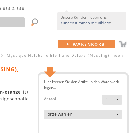
0 855 3 558
Unsere Kunden lieben uns!
Kundenstimmen mit Bildern
!
WARENKORB
Mystique Halsband Biothane Deluxe (Messing), neon-
SING),
Hier können Sie den Artikel in den Warenkorb
legen...
on-orange
ist
signschnalle
Anzahl
1
Artikel
bitte wählen