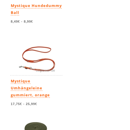
Mystique Hundedummy
Ball
8,49€
-
8,99€
Mystique
Umhängeleine
gummiert, orange
17,75€
-
25,99€