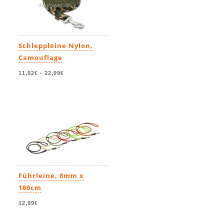
Schleppleine Nylon,
Camouflage
11,02€
-
22,99€
Führleine, 8mm x
180cm
12,99€