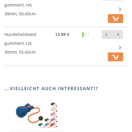
gummiert, rot,
30mm, 50-60cm
Anz
Hundehalsband
12,99 €
gummiert, rot,
30mm, 55-65cm
...VIELLEICHT AUCH INTERESSANT!?