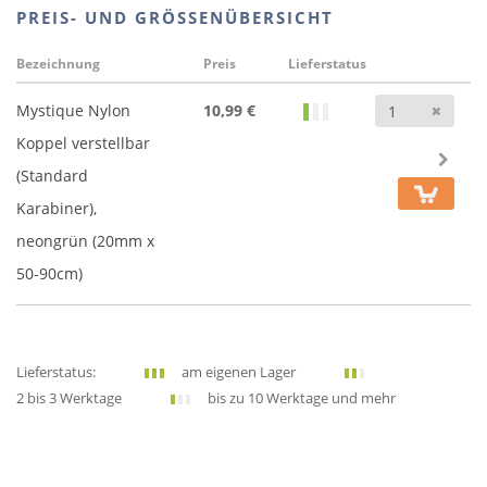
PREIS- UND GRÖSSENÜBERSICHT
Bezeichnung
Preis
Lieferstatus
Anz
Mystique Nylon
10,99 €
Koppel verstellbar
(Standard
Karabiner),
neongrün (20mm x
50-90cm)
Lieferstatus:
am eigenen Lager
2 bis 3 Werktage
bis zu 10 Werktage und mehr