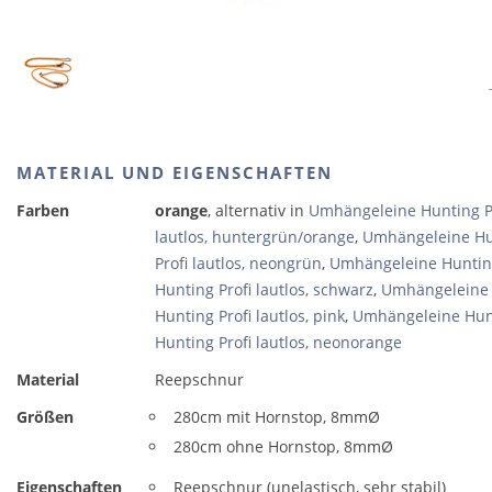
MATERIAL UND EIGENSCHAFTEN
Farben
orange
, alternativ in
Umhängeleine Hunting Pro
lautlos, huntergrün/orange
,
Umhängeleine Hunt
Profi lautlos, neongrün
,
Umhängeleine Hunting 
Hunting Profi lautlos, schwarz
,
Umhängeleine H
Hunting Profi lautlos, pink
,
Umhängeleine Hunti
Hunting Profi lautlos, neonorange
Material
Reepschnur
Größen
280cm mit Hornstop, 8mmØ
280cm ohne Hornstop, 8mmØ
Eigenschaften
Reepschnur (unelastisch, sehr stabil)