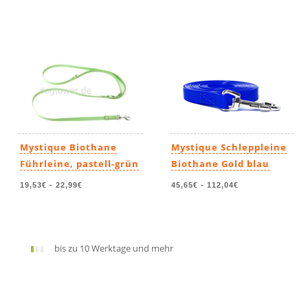
Mystique Biothane
Mystique Schleppleine
Führleine, pastell-grün
Biothane Gold blau
19,53€
-
22,99€
45,65€
-
112,04€
bis zu 10 Werktage und mehr