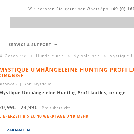
Wir beraten Sie gern:
per WhatsApp
+49 (0) 16
Produktsuche
SERVICE & SUPPORT
 & Geschirre
Hundeleinen
Nylonleinen
Mystique U
MYSTIQUE UMHÄNGELEINE HUNTING PROFI L
ORANGE
MYS6783
| Von:
Mystique
Mystique Umhängeleine Hunting Profi lautlos, orange
20,99€
-
23,99€
Preisübersicht
LIEFERZEIT BIS ZU 10 WERKTAGE UND MEHR
VARIANTEN