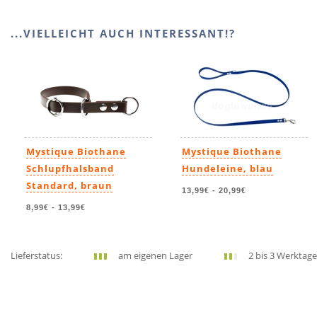
...VIELLEICHT AUCH INTERESSANT!?
Mystique Biothane
Mystique Biothane
Schlupfhalsband
Hundeleine, blau
Standard, braun
13,99€
-
20,99€
8,99€
-
13,99€
Lieferstatus:
am eigenen Lager
2 bis 3 Werktage