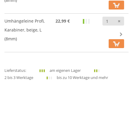
(8mm)
Anz
Umhängeleine Profi,
22,99 €
Karabiner, beige, L
(8mm)
Lieferstatus:
am eigenen Lager
2 bis 3 Werktage
bis zu 10 Werktage und mehr