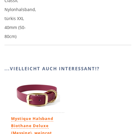
Classic
Nylonhalsband,
türkis XXL
40mm (50-
80cm)
...VIELLEICHT AUCH INTERESSANT!?
Mystique Halsband
Biothane Deluxe
(Messing), weinrot