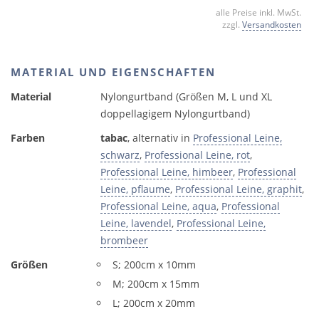
alle Preise inkl. MwSt.
zzgl.
Versandkosten
MATERIAL UND EIGENSCHAFTEN
Material
Nylongurtband (Größen M, L und XL
doppellagigem Nylongurtband)
Farben
tabac
, alternativ in
Professional Leine,
schwarz
,
Professional Leine, rot
,
Professional Leine, himbeer
,
Professional
Leine, pflaume
,
Professional Leine, graphit
,
Professional Leine, aqua
,
Professional
Leine, lavendel
,
Professional Leine,
brombeer
Größen
S; 200cm x 10mm
M; 200cm x 15mm
L; 200cm x 20mm