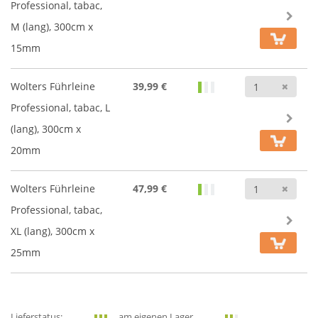
Professional, tabac,
M (lang), 300cm x
15mm
Anz
Wolters Führleine
39,99 €
Professional, tabac, L
(lang), 300cm x
20mm
Anz
Wolters Führleine
47,99 €
Professional, tabac,
XL (lang), 300cm x
25mm
Lieferstatus:
am eigenen Lager