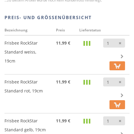
...zu diesem Artikel wurde noch kein Kundenfoto hinterlegt.
PREIS- UND GRÖSSENÜBERSICHT
Bezeichnung
Preis
Lieferstatus
Anz
Frisbee RockStar
11,99 €
Standard weiss,
19cm
Anz
Frisbee RockStar
11,99 €
Standard rot, 19cm
Anz
Frisbee RockStar
11,99 €
Standard gelb, 19cm