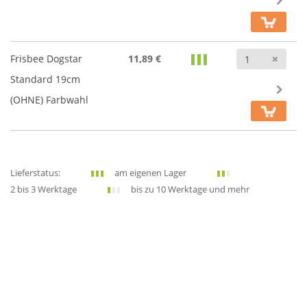
Anz
Frisbee Dogstar
11,89 €
Standard 19cm
(OHNE) Farbwahl
Lieferstatus:
am eigenen Lager
2 bis 3 Werktage
bis zu 10 Werktage und mehr