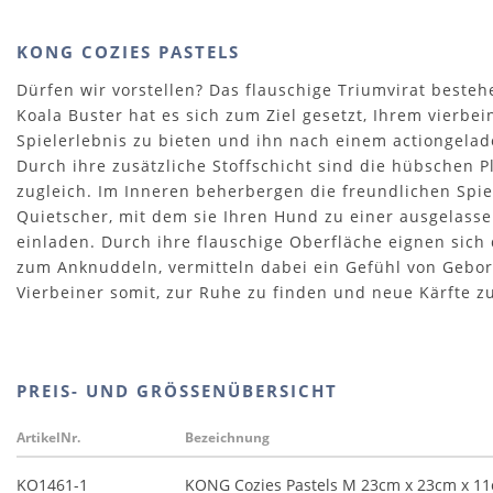
KONG COZIES PASTELS
Dürfen wir vorstellen? Das flauschige Triumvirat beste
Koala Buster hat es sich zum Ziel gesetzt, Ihrem vierbe
Spielerlebnis zu bieten und ihn nach einem actiongelade
Durch ihre zusätzliche Stoffschicht sind die hübschen 
zugleich. Im Inneren beherbergen die freundlichen Sp
Quietscher, mit dem sie Ihren Hund zu einer ausgelas
einladen. Durch ihre flauschige Oberfläche eignen sich
zum Anknuddeln, vermitteln dabei ein Gefühl von Gebo
Vierbeiner somit, zur Ruhe zu finden und neue Kärfte 
PREIS- UND GRÖSSENÜBERSICHT
ArtikelNr.
Bezeichnung
KO1461-1
KONG Cozies Pastels M 23cm x 23cm x 1