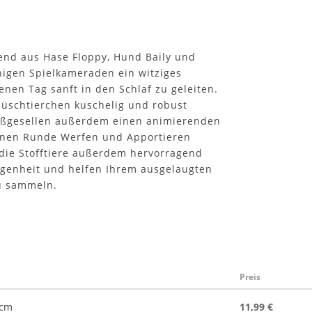
hend aus Hase Floppy, Hund Baily und
inigen Spielkameraden ein witziges
nen Tag sanft in den Schlaf zu geleiten.
Plüschtierchen kuschelig und robust
ießgesellen außerdem einen animierenden
senen Runde Werfen und Apportieren
 die Stofftiere außerdem hervorragend
rgenheit und helfen Ihrem ausgelaugten
zu sammeln.
Preis
1cm
11,99 €