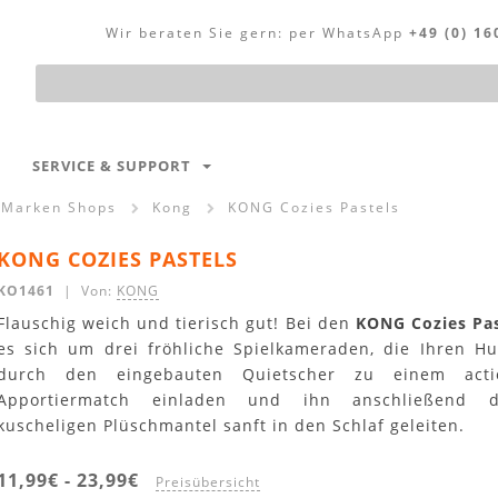
Wir beraten Sie gern:
per WhatsApp
+49 (0) 16
Produktsuche
SERVICE & SUPPORT
Marken Shops
Kong
KONG Cozies Pastels
KONG COZIES PASTELS
KO1461
| Von:
KONG
Flauschig weich und tierisch gut! Bei den
KONG Cozies Pas
es sich um drei fröhliche Spielkameraden, die Ihren H
durch den eingebauten Quietscher zu einem acti
Apportiermatch einladen und ihn anschließend d
kuscheligen Plüschmantel sanft in den Schlaf geleiten.
11,99€
-
23,99€
Preisübersicht