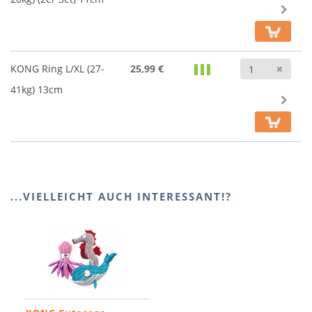
Anz
KONG Ring L/XL (27-
25,99 €
41kg) 13cm
...VIELLEICHT AUCH INTERESSANT!?