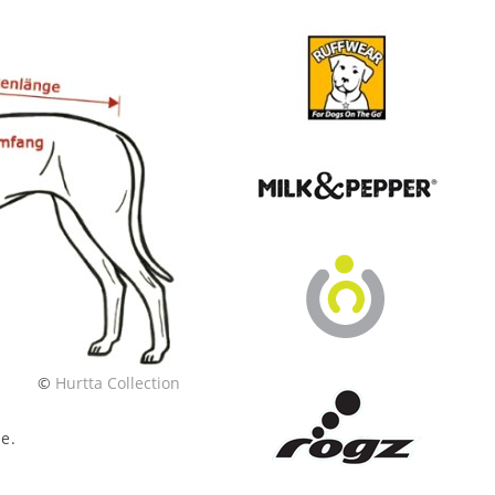
©
Hurtta Collection
e.