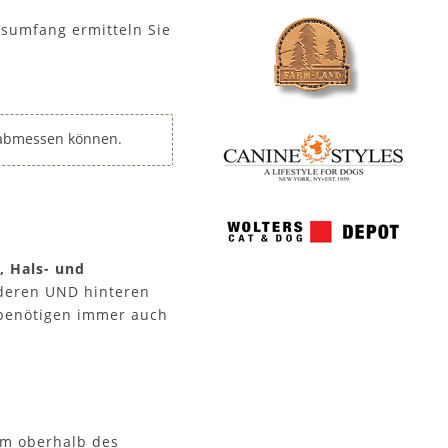
lsumfang ermitteln Sie
l abmessen können.
, Hals- und
rderen UND hinteren
 benötigen immer auch
 cm oberhalb des