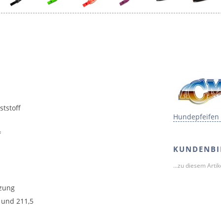
tstoff
Hundepfeifen
f
KUNDENBI
...zu diesem Arti
tzung
 und 211,5