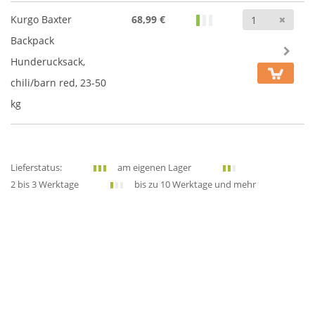
Anz
Kurgo Baxter
68,99 €
Backpack
Hunderucksack,
chili/barn red, 23-50
kg
Lieferstatus:
am eigenen Lager
2 bis 3 Werktage
bis zu 10 Werktage und mehr