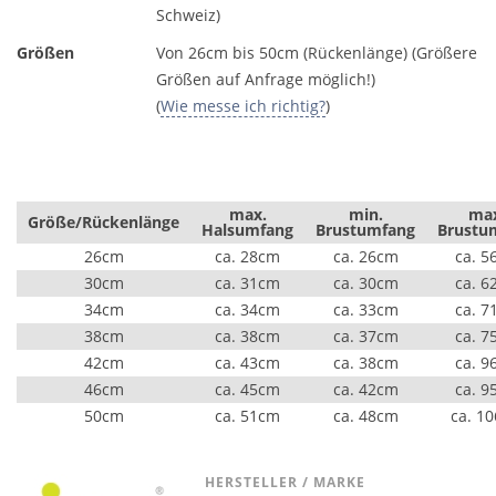
Schweiz)
Größen
Von 26cm bis 50cm (Rückenlänge) (Größere
Größen auf Anfrage möglich!)
(
Wie messe ich richtig?
)
max.
min.
ma
Größe/Rückenlänge
Halsumfang
Brustumfang
Brustu
26cm
ca. 28cm
ca. 26cm
ca. 5
30cm
ca. 31cm
ca. 30cm
ca. 6
34cm
ca. 34cm
ca. 33cm
ca. 7
38cm
ca. 38cm
ca. 37cm
ca. 7
42cm
ca. 43cm
ca. 38cm
ca. 9
46cm
ca. 45cm
ca. 42cm
ca. 9
50cm
ca. 51cm
ca. 48cm
ca. 1
HERSTELLER / MARKE