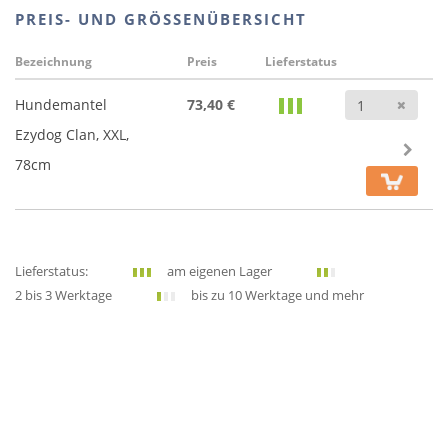
PREIS- UND GRÖSSENÜBERSICHT
Bezeichnung
Preis
Lieferstatus
Anz
Hundemantel
73,40 €
Ezydog Clan, XXL,
78cm
Lieferstatus:
am eigenen Lager
2 bis 3 Werktage
bis zu 10 Werktage und mehr