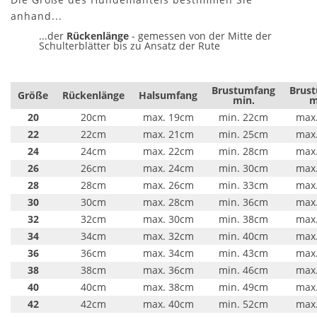
anhand...
...der
Rückenlänge
- gemessen von der Mitte der
Schulterblätter bis zu Ansatz der Rute
Brustumfang
Brus
Größe
Rückenlänge
Halsumfang
min.
m
20
20cm
max. 19cm
min. 22cm
max
22
22cm
max. 21cm
min. 25cm
max
24
24cm
max. 22cm
min. 28cm
max
26
26cm
max. 24cm
min. 30cm
max
28
28cm
max. 26cm
min. 33cm
max
30
30cm
max. 28cm
min. 36cm
max
32
32cm
max. 30cm
min. 38cm
max
34
34cm
max. 32cm
min. 40cm
max
36
36cm
max. 34cm
min. 43cm
max
38
38cm
max. 36cm
min. 46cm
max
40
40cm
max. 38cm
min. 49cm
max
42
42cm
max. 40cm
min. 52cm
max