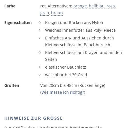
Farbe
rot, Alternativen:
orange
,
hellblau
,
rosa
,
grau
,
braun
Eigenschaften
Kragen und Rücken aus Nylon
Weiches Innenfutter aus Poly- Fleece
Einfaches An- und Ausziehen durch
Klettverschlüsse im Bauchbereich
Klettverschlüsse am Kragen und an den
Seiten
elastischer Bauchlatz
waschbar bei 30 Grad
Größen
Von 20cm bis 48cm (Rückenlänge)
(
Wie messe ich richtig?
)
HINWEISE ZUR GRÖSSE
Die Größe des Hundemantels bestimmen Sie