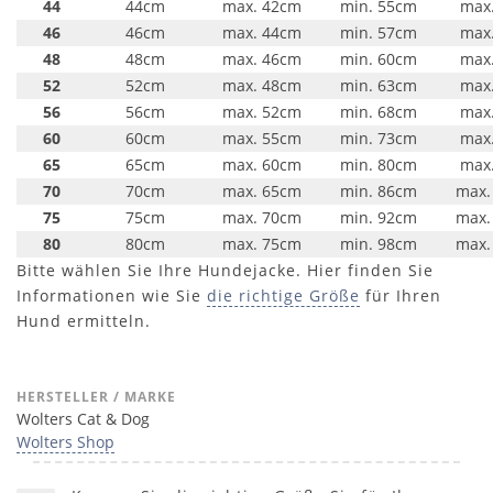
44
44cm
max. 42cm
min. 55cm
max
46
46cm
max. 44cm
min. 57cm
max
48
48cm
max. 46cm
min. 60cm
max
52
52cm
max. 48cm
min. 63cm
max
56
56cm
max. 52cm
min. 68cm
max
60
60cm
max. 55cm
min. 73cm
max
65
65cm
max. 60cm
min. 80cm
max
70
70cm
max. 65cm
min. 86cm
max.
75
75cm
max. 70cm
min. 92cm
max.
80
80cm
max. 75cm
min. 98cm
max.
Bitte wählen Sie Ihre Hundejacke. Hier finden Sie
Informationen wie Sie
die richtige Größe
für Ihren
Hund ermitteln.
HERSTELLER / MARKE
Wolters Cat & Dog
Wolters Shop