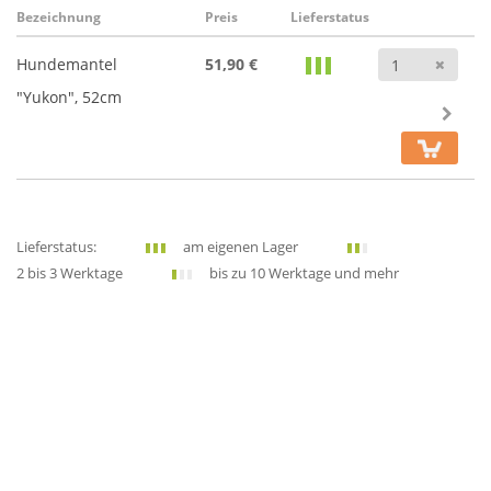
Bezeichnung
Preis
Lieferstatus
Anz
Hundemantel
51,90 €
"Yukon", 52cm
Lieferstatus:
am eigenen Lager
2 bis 3 Werktage
bis zu 10 Werktage und mehr