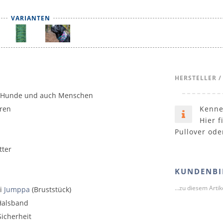
VARIANTEN
HERSTELLER /
ür Hunde und auch Menschen
hren
Kenne
Hier f
Pullover ode
tter
KUNDENBI
...zu diesem Arti
ei
Jumppa
(Bruststück)
 Halsband
Sicherheit