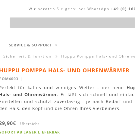
Wir beraten Sie gern:
per WhatsApp
+49 (0) 16
Produktsuche
SERVICE & SUPPORT
Sicherheit & Funktion
Huppu Pomppa Hals- und Ohren
HUPPU POMPPA HALS- UND OHRENWÄRMER
POM4003
|
Perfekt für kaltes und windiges Wetter - der neue
Hu
Hals- und Ohrenwärmer
. Er läßt sich schnell und einfac
Einstellen und schützt zuverlässig - je nach Bedarf und 
den Hals, den Kopf und die Ohren Ihres Vierbeiners.
29,90€
Übersicht
SOFORT AB LAGER LIEFERBAR