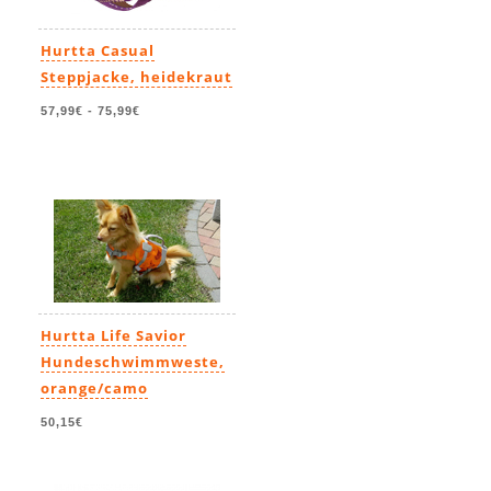
Hurtta Casual
Steppjacke, heidekraut
57,99€
-
75,99€
Hurtta Life Savior
Hundeschwimmweste,
orange/camo
50,15€