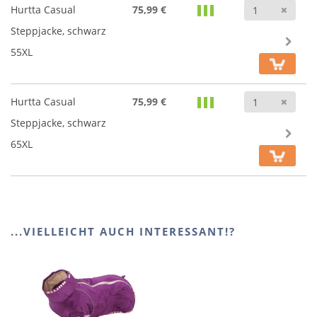
Anz
Hurtta Casual
75,99 €
Steppjacke, schwarz
55XL
Anz
Hurtta Casual
75,99 €
Steppjacke, schwarz
65XL
...VIELLEICHT AUCH INTERESSANT!?