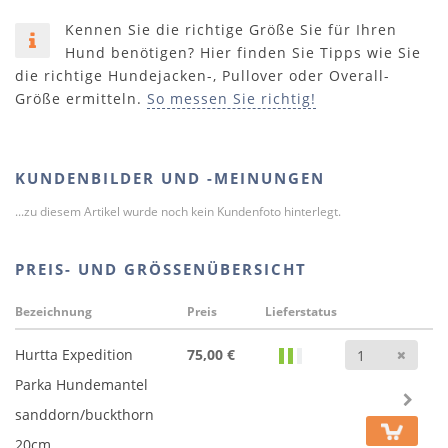
Kennen Sie die richtige Größe Sie für Ihren
Hund benötigen? Hier finden Sie Tipps wie Sie
die richtige Hundejacken-, Pullover oder Overall-
Größe ermitteln.
So messen Sie richtig!
KUNDENBILDER UND -MEINUNGEN
...zu diesem Artikel wurde noch kein Kundenfoto hinterlegt.
PREIS- UND GRÖSSENÜBERSICHT
Bezeichnung
Preis
Lieferstatus
Anz
Hurtta Expedition
75,00 €
Parka Hundemantel
sanddorn/buckthorn
20cm