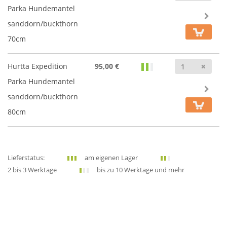
Parka Hundemantel
sanddorn/buckthorn
70cm
Anz
Hurtta Expedition
95,00 €
Parka Hundemantel
sanddorn/buckthorn
80cm
Lieferstatus:
am eigenen Lager
2 bis 3 Werktage
bis zu 10 Werktage und mehr