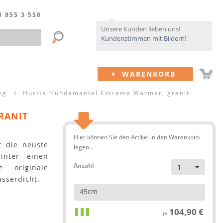
0 855 3 558
Unsere Kunden lieben uns!
Kundenstimmen mit Bildern
!
WARENKORB
ng
Hurtta Hundemantel Extreme Warmer, granit
RANIT
Hier können Sie den Artikel in den Warenkorb
t die neuste
legen...
inter einen
Anzahl
1
 originale
sserdicht.
45cm
104,90 €
je