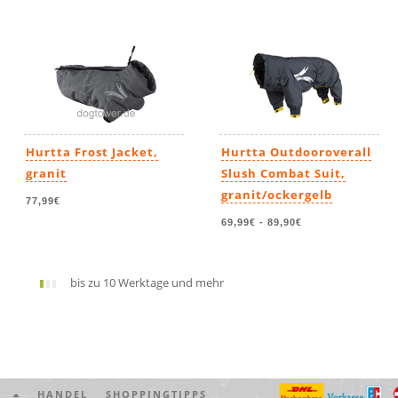
Hurtta Frost Jacket,
Hurtta Outdooroverall
granit
Slush Combat Suit,
granit/ockergelb
77,99€
69,99€
-
89,90€
bis zu 10 Werktage und mehr
UM
HANDEL
SHOPPINGTIPPS