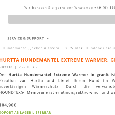
Wir beraten Sie gern:
per WhatsApp
+49 (0) 16
Produktsuche
SERVICE & SUPPORT
Hundemäntel, Jacken & Overall
Winter- Hundebekleidu
HURTTA HUNDEMANTEL EXTREME WARMER, G
HU2310
| Von:
Hurtta
Der
Hurtta Hundemantel Extreme Warmer in granit
is
Kreation von Hurtta und bietet Ihrem Hund im W
zuverlässigen Wärmeschutz. Durch die verwandte
HOUNDTEX® -Membrane ist er atmungsaktiv, wind- und wa
104,90€
SOFORT AB LAGER LIEFERBAR