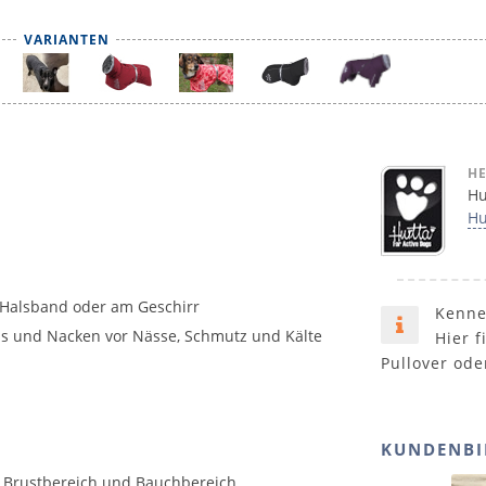
VARIANTEN
HE
Hu
Hu
 Halsband oder am Geschirr
Kenne
ls und Nacken vor Nässe, Schmutz und Kälte
Hier f
Pullover ode
KUNDENBI
n Brustbereich und Bauchbereich