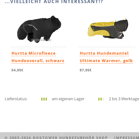
...VIELLEICHT AUCH INTERESSANT!?
Hurtta Microfleece
Hurtta Hundemantel
Hundeoverall, schwarz
Ultimate Warmer, gelb
54,95€
87,95€
Lieferstatus:
am eigenen Lager
2 bis 3 Werktage
© 2003-2026
DOGTOWER HUNDEZUBEHÖR SHOP
IMPRESS