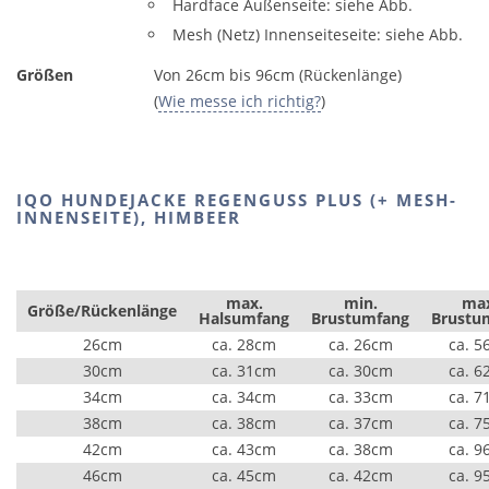
Hardface Außenseite: siehe Abb.
Mesh (Netz) Innenseiteseite: siehe Abb.
Größen
Von 26cm bis 96cm (Rückenlänge)
(
Wie messe ich richtig?
)
IQO HUNDEJACKE REGENGUSS PLUS (+ MESH-
INNENSEITE), HIMBEER
max.
min.
ma
Größe/Rückenlänge
Halsumfang
Brustumfang
Brustu
26cm
ca. 28cm
ca. 26cm
ca. 5
30cm
ca. 31cm
ca. 30cm
ca. 6
34cm
ca. 34cm
ca. 33cm
ca. 7
38cm
ca. 38cm
ca. 37cm
ca. 7
42cm
ca. 43cm
ca. 38cm
ca. 9
46cm
ca. 45cm
ca. 42cm
ca. 9