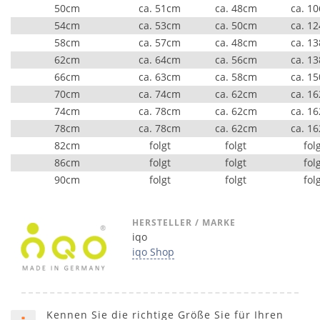
50cm
ca. 51cm
ca. 48cm
ca. 1
54cm
ca. 53cm
ca. 50cm
ca. 1
58cm
ca. 57cm
ca. 48cm
ca. 1
62cm
ca. 64cm
ca. 56cm
ca. 1
66cm
ca. 63cm
ca. 58cm
ca. 1
70cm
ca. 74cm
ca. 62cm
ca. 1
74cm
ca. 78cm
ca. 62cm
ca. 1
78cm
ca. 78cm
ca. 62cm
ca. 1
82cm
folgt
folgt
fol
86cm
folgt
folgt
fol
90cm
folgt
folgt
fol
HERSTELLER / MARKE
iqo
iqo Shop
Kennen Sie die richtige Größe Sie für Ihren