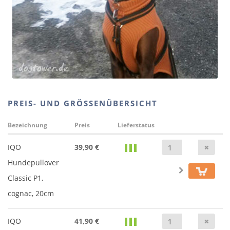
PREIS- UND GRÖSSENÜBERSICHT
Bezeichnung
Preis
Lieferstatus
Anz
IQO
39,90 €
Hundepullover
Classic P1,
cognac, 20cm
Anz
IQO
41,90 €