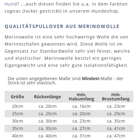
Hund
? ...auch diesen finden Sie u.a. in dem Farbton
cognac (locker gestrickt) in unserem Hundeshop.
QUALITÄTSPULLOVER AUS MERINOWOLLE
Merinowolle ist eine sehr hochwertige Wolle die von
Merinoschafen gewonnen wird. Diese Wolle ist im
Gegensatz zur Standardwolle sehr viel feiner, weiche
und elastischer. Merinowolle besitzt ein geringes
Eigengewicht und eine sehr gute Isolationsfähigkeit.
Die unten angegebenen Maße sind
Mindest-
Maße - der
Strick ist sehr elastisch.
min.
min.
Größe
Rückenlänge
Halsumfang
Brustumfang
20cm
ca. 20cm
ca. 16cm
ca. 23cm
25cm
ca. 25cm
ca. 20cm
ca. 29cm
30cm
ca. 30cm
ca. 23cm
ca. 35cm
35cm
ca. 35cm
ca. 27cm
ca. 41cm
40cm
ca. 40cm
ca. 31cm
ca. 47cm