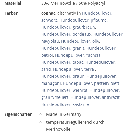
Material
50% Merinowolle / 50% Polyacryl
Farben
cognac
, alternativ in
Hundepullover,
schwarz
,
Hundepullover, pflaume
,
Hundepullover, grau/braun
,
Hundepullover, bordeaux
,
Hundepullover,
navyblau
,
Hundepullover, oliv
,
Hundepullover, granit
,
Hundepullover,
petrol
,
Hundepullover, fuchsia
,
Hundepullover, tabac
,
Hundepullover,
sand
,
Hundepullover, terra
,
Hundepullover, braun
,
Hundepullover,
mahagoni
,
Hundepullover, pastellviolett
,
Hundepullover, weinrot
,
Hundepullover,
granit/meliert
,
Hundepullover, anthrazit
,
Hundepullover, kastanie
Eigenschaften
Made in Germany
temperaturregulierend durch
Merinowolle