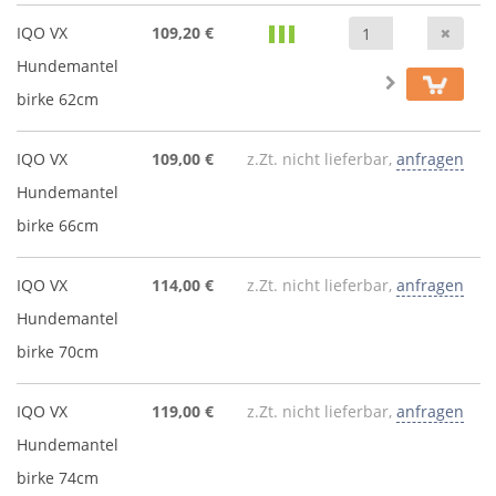
Anz
IQO VX
109,20 €
Hundemantel
birke 62cm
IQO VX
109,00 €
z.Zt. nicht lieferbar,
anfragen
Hundemantel
birke 66cm
IQO VX
114,00 €
z.Zt. nicht lieferbar,
anfragen
Hundemantel
birke 70cm
IQO VX
119,00 €
z.Zt. nicht lieferbar,
anfragen
Hundemantel
birke 74cm