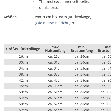
Thermofleece Innenseiteseite:
dunkelbraun
Größen
Von 26cm bis 98cm (Rückenlänge)
(
Wie messe ich richtig?
)
max.
min.
ma
Größe/Rückenlänge
Halsumfang
Brustumfang
Brustu
26cm
ca. 28cm
ca. 26cm
ca. 5
30cm
ca. 31cm
ca. 30cm
ca. 6
34cm
ca. 34cm
ca. 33cm
ca. 7
38cm
ca. 38cm
ca. 37cm
ca. 7
42cm
ca. 43cm
ca. 38cm
ca. 9
46cm
ca. 45cm
ca. 42cm
ca. 9
50cm
ca. 51cm
ca. 48cm
ca. 1
54cm
ca. 53cm
ca. 50cm
ca. 1
58cm
ca. 57cm
ca. 48cm
ca. 1
62cm
ca. 64cm
ca. 56cm
ca. 1