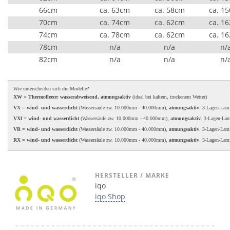
66cm
ca. 63cm
ca. 58cm
ca. 1
70cm
ca. 74cm
ca. 62cm
ca. 1
74cm
ca. 78cm
ca. 62cm
ca. 1
78cm
n/a
n/a
n/
82cm
n/a
n/a
n/
Wie unterscheiden sich die Modelle?
XW = Thermofleece: wasserabweisend, atmungsaktiv
(ideal bei kaltem, trockenem Wetter)
VX = wind- und wasserdicht
(Wassersäule zw. 10.000mm - 40.000mm),
atmungsaktiv
. 3-Lagen-Lam
VXf = wind- und wasserdicht
(Wassersäule zw. 10.000mm - 40.000mm),
atmungsaktiv
. 3-Lagen-La
VR = wind- und wasserdicht
(Wassersäule zw. 10.000mm - 40.000mm),
atmungsaktiv
. 3-Lagen-Lam
RX = wind- und wasserdicht
(Wassersäule zw. 10.000mm - 40.000mm),
atmungsaktiv
. 3-Lagen-Lam
HERSTELLER / MARKE
iqo
iqo Shop