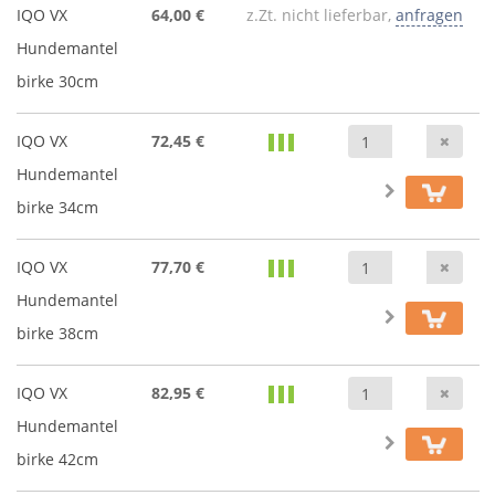
IQO VX
64,00 €
z.Zt. nicht lieferbar,
anfragen
Hundemantel
birke 30cm
Anz
IQO VX
72,45 €
Hundemantel
birke 34cm
Anz
IQO VX
77,70 €
Hundemantel
birke 38cm
Anz
IQO VX
82,95 €
Hundemantel
birke 42cm