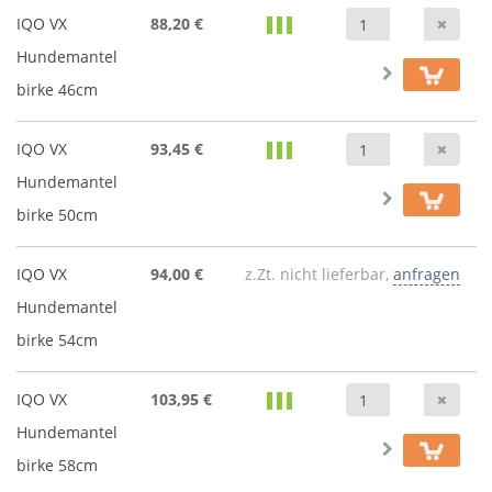
Anz
IQO VX
88,20 €
Hundemantel
birke 46cm
Anz
IQO VX
93,45 €
Hundemantel
birke 50cm
IQO VX
94,00 €
z.Zt. nicht lieferbar,
anfragen
Hundemantel
birke 54cm
Anz
IQO VX
103,95 €
Hundemantel
birke 58cm