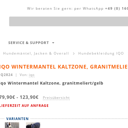
Wir beraten Sie gern:
per WhatsApp
+49 (0) 16
Produktsuche
SERVICE & SUPPORT
Hundemäntel, Jacken & Overall
Hundebekleidung IQO
IQO WINTERMANTEL KALTZONE, GRANITMELIE
IQ2824
| Von:
iqo
iqo Wintermantel Kaltzone, granitmeliert/gelb
79,90€
-
123,90€
Preisübersicht
LIEFERZEIT AUF ANFRAGE
VARIANTEN