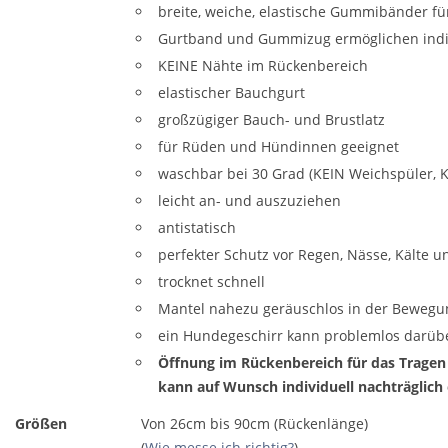
breite, weiche, elastische Gummibänder fü
Gurtband und Gummizug ermöglichen indivi
KEINE Nähte im Rückenbereich
elastischer Bauchgurt
großzügiger Bauch- und Brustlatz
für Rüden und Hündinnen geeignet
waschbar bei 30 Grad (KEIN Weichspüler, 
leicht an- und auszuziehen
antistatisch
perfekter Schutz vor Regen, Nässe, Kälte 
trocknet schnell
Mantel nahezu geräuschlos in der Bewegu
ein Hundegeschirr kann problemlos darüb
Öffnung im Rückenbereich für das Tragen
kann auf Wunsch individuell nachträglich
Größen
Von 26cm bis 90cm (Rückenlänge)
(
Wie messe ich richtig?
)