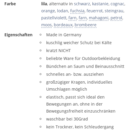
Farbe
lila
, alternativ in
schwarz
,
kastanie
,
cognac
,
orange
,
lodan
,
fuchsia
,
feuerrot
,
steingrau
,
pastellviolett
,
farn
,
farn
,
mahagoni
,
petrol
,
moos
,
bordeaux
,
brombeere
Eigenschaften
Made in Germany
kuschlig weicher Schutz bei Kälte
kratzt NICHT
beliebte Ware für Outdoorbekleidung
Bündchen an Saum und Beinausschnitt
schnelles an- bzw. ausziehen
großzügiger Kragen, individuelles
Umschlagen möglich
elastisch, passt sich ideal den
Bewegungen an, ohne in der
Bewegungsfreiheit einzuschränken
waschbar bei 30Grad
kein Trockner, kein Schleudergang