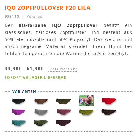
IQO ZOPFPULLOVER P20 LILA
IQ3110
| Von:
iqo
Der
lila-farbene IQO Zopfpullover
besitzt ein
klassisches, zeitloses Zopfmuster und besteht aus
50% Merinowolle und 50% Polyacryl. Das weiche und
anschmiegsame Material spendet Ihrem Hund bei
kühlen Temperaturen die Wärme die er/sie benötigt.
33,90€
-
61,90€
Preisübersicht
SOFORT AB LAGER LIEFERBAR
VARIANTEN