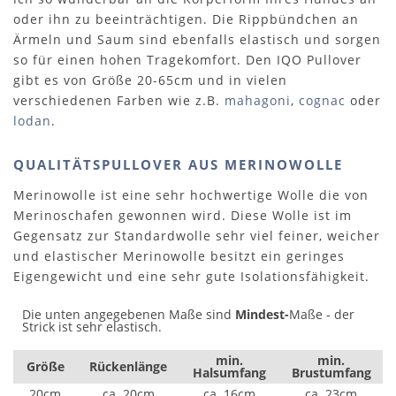
oder ihn zu beeinträchtigen. Die Rippbündchen an
Ärmeln und Saum sind ebenfalls elastisch und sorgen
so für einen hohen Tragekomfort. Den IQO Pullover
gibt es von Größe 20-65cm und in vielen
verschiedenen Farben wie z.B.
mahagoni
,
cognac
oder
lodan
.
QUALITÄTSPULLOVER AUS MERINOWOLLE
Merinowolle ist eine sehr hochwertige Wolle die von
Merinoschafen gewonnen wird. Diese Wolle ist im
Gegensatz zur Standardwolle sehr viel feiner, weicher
und elastischer Merinowolle besitzt ein geringes
Eigengewicht und eine sehr gute Isolationsfähigkeit.
Die unten angegebenen Maße sind
Mindest-
Maße - der
Strick ist sehr elastisch.
min.
min.
Größe
Rückenlänge
Halsumfang
Brustumfang
20cm
ca. 20cm
ca. 16cm
ca. 23cm