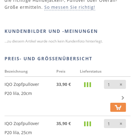
die richtige Hundejacken-, Pullover oder Overall-
Größe ermitteln.
So messen Sie richtig!
KUNDENBILDER UND -MEINUNGEN
...zu diesem Artikel wurde noch kein Kundenfoto hinterlegt.
PREIS- UND GRÖSSENÜBERSICHT
Bezeichnung
Preis
Lieferstatus
Anz
IQO Zopfpullover
33,90 €
P20 lila, 20cm
Anz
IQO Zopfpullover
35,90 €
P20 lila, 25cm