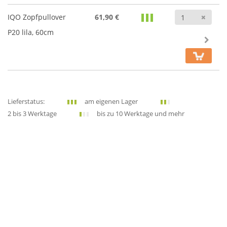
Anz
IQO Zopfpullover
61,90 €
P20 lila, 60cm
Lieferstatus:
am eigenen Lager
2 bis 3 Werktage
bis zu 10 Werktage und mehr