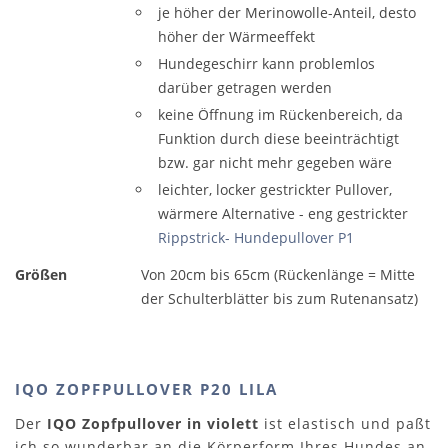
je höher der Merinowolle-Anteil, desto
höher der Wärmeeffekt
Hundegeschirr kann problemlos
darüber getragen werden
keine Öffnung im Rückenbereich, da
Funktion durch diese beeinträchtigt
bzw. gar nicht mehr gegeben wäre
leichter, locker gestrickter Pullover,
wärmere Alternative - eng gestrickter
Rippstrick- Hundepullover P1
Größen
Von 20cm bis 65cm (Rückenlänge = Mitte
der Schulterblätter bis zum Rutenansatz)
IQO ZOPFPULLOVER P20 LILA
Der
IQO Zopfpullover in violett
ist elastisch und paßt
ich so wunderbar an die Körperform Ihres Hundes an