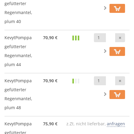
gefütterter
Regenmantel,
plum 40
Anz
KevytPomppa
70,90 €
gefütterter
Regenmantel,
plum 44
Anz
KevytPomppa
70,90 €
gefütterter
Regenmantel,
plum 48
KevytPomppa
75,90 €
z.Zt. nicht lieferbar,
anfragen
gefütterter