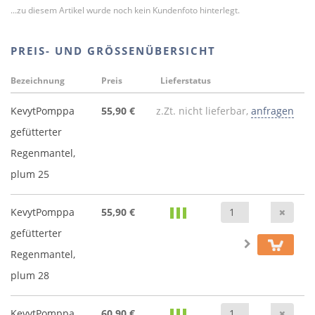
...zu diesem Artikel wurde noch kein Kundenfoto hinterlegt.
PREIS- UND GRÖSSENÜBERSICHT
Bezeichnung
Preis
Lieferstatus
KevytPomppa
55,90 €
z.Zt. nicht lieferbar,
anfragen
gefütterter
Regenmantel,
plum 25
Anz
KevytPomppa
55,90 €
gefütterter
Regenmantel,
plum 28
Anz
KevytPomppa
60,90 €