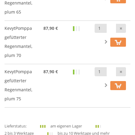
Regenmantel,
plum 65
Anz
KevytPomppa
87,90 €
gefütterter
Regenmantel,
plum 70
Anz
KevytPomppa
87,90 €
gefütterter
Regenmantel,
plum 75
Lieferstatus:
am eigenen Lager
2 bis 3 Werktage
bis zu 10 Werktage und mehr