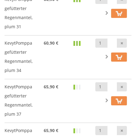
gefütterter
Regenmantel,
plum 31
Anz
KevytPomppa
60,90 €
gefütterter
Regenmantel,
plum 34
Anz
KevytPomppa
65,90 €
gefütterter
Regenmantel,
plum 37
Anz
KevytPomppa
65,90 €