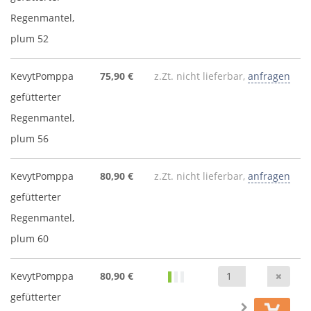
Regenmantel,
plum 52
KevytPomppa
75,90 €
z.Zt. nicht lieferbar,
anfragen
gefütterter
Regenmantel,
plum 56
KevytPomppa
80,90 €
z.Zt. nicht lieferbar,
anfragen
gefütterter
Regenmantel,
plum 60
Anz
KevytPomppa
80,90 €
gefütterter