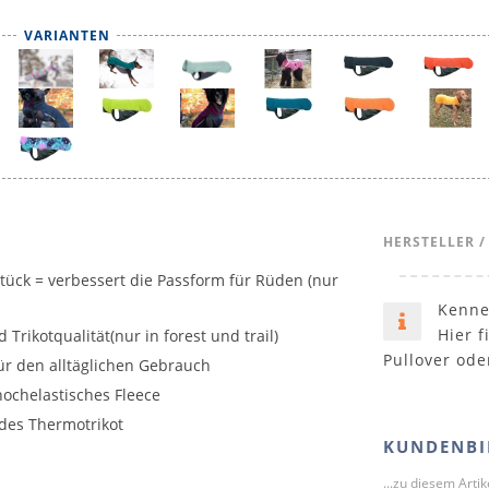
VARIANTEN
HERSTELLER /
tück = verbessert die Passform für Rüden (nur
Kenne
Hier f
 Trikotqualität(nur in forest und trail)
Pullover ode
r den alltäglichen Gebrauch
hochelastisches Fleece
des Thermotrikot
KUNDENBI
...zu diesem Arti