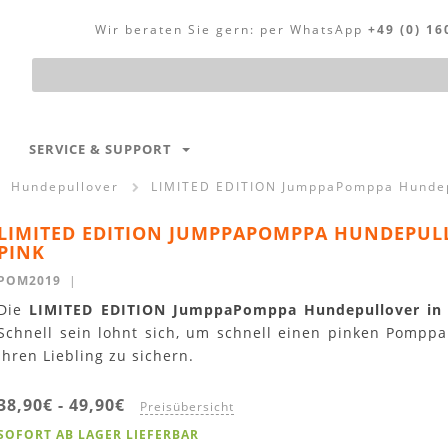
Wir beraten Sie gern:
per WhatsApp
+49 (0) 16
Produktsuche
SERVICE & SUPPORT
Hundepullover
LIMITED EDITION JumppaPomppa Hundep
LIMITED EDITION JUMPPAPOMPPA HUNDEPUL
PINK
POM2019
|
Die
LIMITED EDITION JumppaPomppa Hundepullover in
Schnell sein lohnt sich, um schnell einen pinken Pomppa
Ihren Liebling zu sichern.
38,90€
-
49,90€
Preisübersicht
SOFORT AB LAGER LIEFERBAR