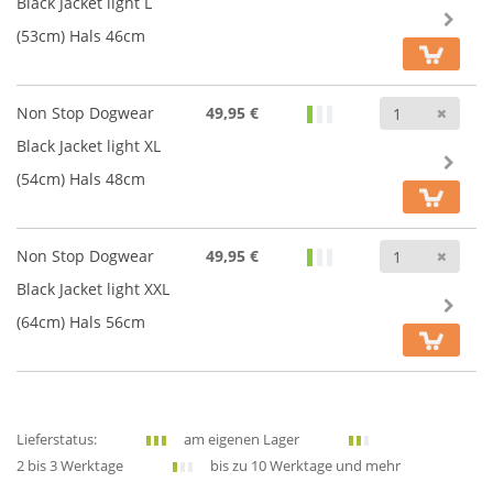
Black Jacket light L
(53cm) Hals 46cm
Anz
Non Stop Dogwear
49,95 €
Black Jacket light XL
(54cm) Hals 48cm
Anz
Non Stop Dogwear
49,95 €
Black Jacket light XXL
(64cm) Hals 56cm
Lieferstatus:
am eigenen Lager
2 bis 3 Werktage
bis zu 10 Werktage und mehr