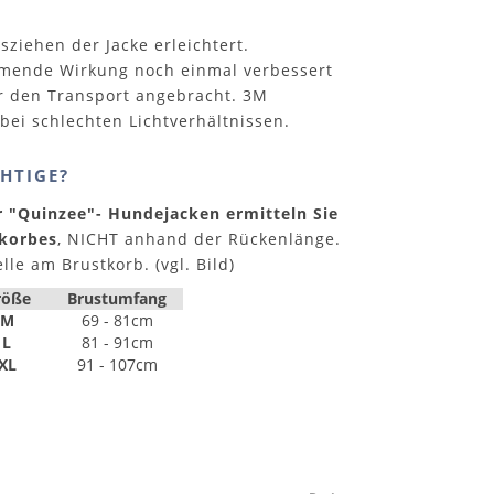
ziehen der Jacke erleichtert.
rmende Wirkung noch einmal verbessert
ür den Transport angebracht. 3M
t bei schlechten Lichtverhältnissen.
HTIGE?
r "Quinzee"- Hundejacken ermitteln Sie
korbes
, NICHT anhand der Rückenlänge.
le am Brustkorb. (vgl. Bild)
röße
Brustumfang
M
69 - 81cm
L
81 - 91cm
XL
91 - 107cm