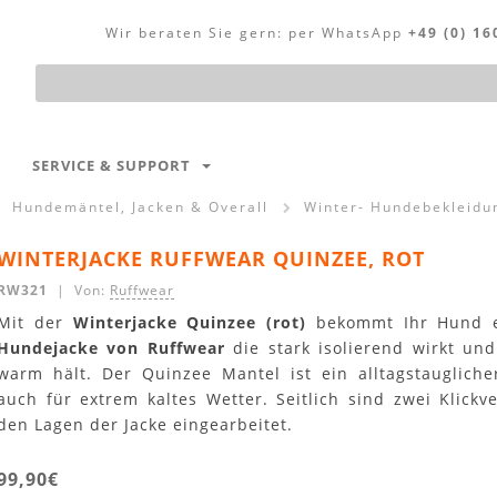
Wir beraten Sie gern:
per WhatsApp
+49 (0) 16
Produktsuche
SERVICE & SUPPORT
Hundemäntel, Jacken & Overall
Winter- Hundebekleidu
WINTERJACKE RUFFWEAR QUINZEE, ROT
RW321
| Von:
Ruffwear
Mit der
Winterjacke Quinzee (rot)
bekommt Ihr Hund 
Hundejacke von Ruffwear
die stark isolierend wirkt und
warm hält. Der Quinzee Mantel ist ein alltagstauglicher
auch für extrem kaltes Wetter. Seitlich sind zwei Klickv
den Lagen der Jacke eingearbeitet.
99,90€