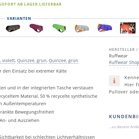
SOFORT AB LAGER LIEFERBAR
VARIANTEN
HERSTELLER /
Ruffwear
 violett
,
Quinzee, grün
,
Quinzee, grün
Ruffwear Sho
r den Einsatz bei extremer Kälte
Kenne
Hier f
ten und in der integrierten Tasche verstauen
Pullover ode
cyceltem Material, 50 % recycelte synthetische
en Außentemperaturen
hränkte Bewegungsfreiheit
KUNDENBI
n An- und Ausziehen
...zu diesem Arti
e Sichtbarkeit bei schlechten Lichtverhältnissen