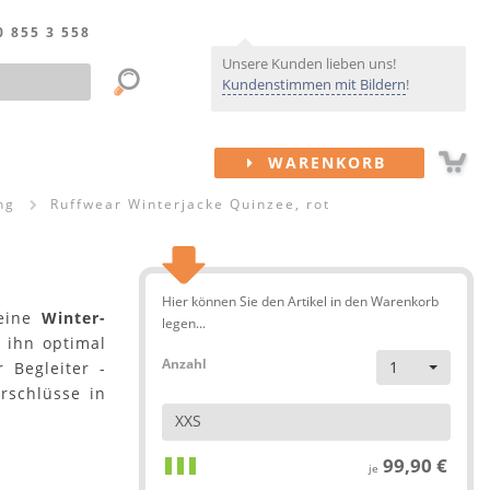
0 855 3 558
Unsere Kunden lieben uns!
Kundenstimmen mit Bildern
!
WARENKORB
ng
Ruffwear Winterjacke Quinzee, rot
Hier können Sie den Artikel in den Warenkorb
eine
Winter-
legen...
 ihn optimal
Anzahl
1
 Begleiter -
erschlüsse in
XXS
99,90 €
je